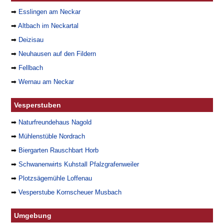
➡
Esslingen am Neckar
➡
Altbach im Neckartal
➡
Deizisau
➡
Neuhausen auf den Fildern
➡
Fellbach
➡
Wernau am Neckar
Vesperstuben
➡
Naturfreundehaus Nagold
➡
Mühlenstüble Nordrach
➡
Biergarten Rauschbart Horb
➡
Schwanenwirts Kuhstall Pfalzgrafenweiler
➡
Plotzsägemühle Loffenau
➡
Vesperstube Kornscheuer Musbach
Umgebung