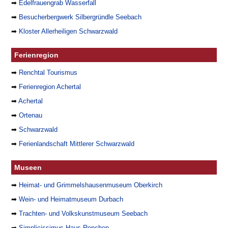
➡
Edelfrauengrab Wasserfall
➡
Besucherbergwerk Silbergründle Seebach
➡
Kloster Allerheiligen Schwarzwald
Ferienregion
➡
Renchtal Tourismus
➡
Ferienregion Achertal
➡
Achertal
➡
Ortenau
➡
Schwarzwald
➡
Ferienlandschaft Mittlerer Schwarzwald
Museen
➡
Heimat- und Grimmelshausenmuseum Oberkirch
➡
Wein- und Heimatmuseum Durbach
➡
Trachten- und Volkskunstmuseum Seebach
➡
Simplicissimus-Haus Renchen