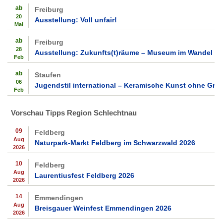
ab
Freiburg
20
Ausstellung: Voll unfair!
Mai
ab
Freiburg
28
Ausstellung: Zukunfts(t)räume – Museum im Wandel
Feb
ab
Staufen
06
Jugendstil international – Keramische Kunst ohne Gre
Feb
Vorschau Tipps Region Schlechtnau
09
Feldberg
Aug
Naturpark-Markt Feldberg im Schwarzwald 2026
2026
10
Feldberg
Aug
Laurentiusfest Feldberg 2026
2026
14
Emmendingen
Aug
Breisgauer Weinfest Emmendingen 2026
2026