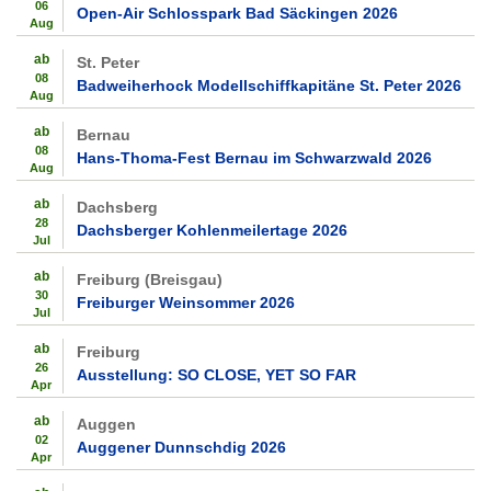
06
Open-Air Schlosspark Bad Säckingen 2026
Aug
ab
St. Peter
08
Badweiherhock Modellschiffkapitäne St. Peter 2026
Aug
ab
Bernau
08
Hans-Thoma-Fest Bernau im Schwarzwald 2026
Aug
ab
Dachsberg
28
Dachsberger Kohlenmeilertage 2026
Jul
ab
Freiburg (Breisgau)
30
Freiburger Weinsommer 2026
Jul
ab
Freiburg
26
Ausstellung: SO CLOSE, YET SO FAR
Apr
ab
Auggen
02
Auggener Dunnschdig 2026
Apr