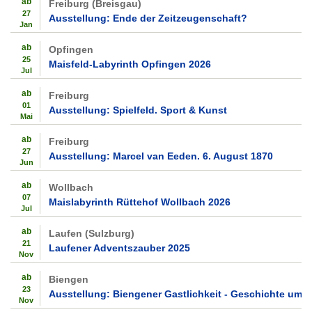
ab
Freiburg (Breisgau)
27
Ausstellung: Ende der Zeitzeugenschaft?
Jan
ab
Opfingen
25
Maisfeld-Labyrinth Opfingen 2026
Jul
ab
Freiburg
01
Ausstellung: Spielfeld. Sport & Kunst
Mai
ab
Freiburg
27
Ausstellung: Marcel van Eeden. 6. August 1870
Jun
ab
Wollbach
07
Maislabyrinth Rüttehof Wollbach 2026
Jul
ab
Laufen (Sulzburg)
21
Laufener Adventszauber 2025
Nov
ab
Biengen
23
Ausstellung: Biengener Gastlichkeit - Geschichte um 
Nov