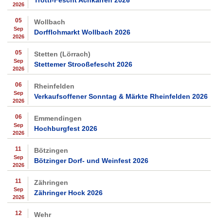
Trotti-Fescht Achkarren 2026
2026
05
Wollbach
Sep
Dorfflohmarkt Wollbach 2026
2026
05
Stetten (Lörrach)
Sep
Stettemer Strooßefescht 2026
2026
06
Rheinfelden
Sep
Verkaufsoffener Sonntag & Märkte Rheinfelden 2026
2026
06
Emmendingen
Sep
Hochburgfest 2026
2026
11
Bötzingen
Sep
Bötzinger Dorf- und Weinfest 2026
2026
11
Zähringen
Sep
Zähringer Hock 2026
2026
12
Wehr