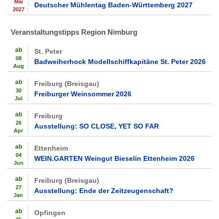
Mai
Deutscher Mühlentag Baden-Württemberg 2027
2027
Veranstaltungstipps Region Nimburg
ab
St. Peter
08
Badweiherhock Modellschiffkapitäne St. Peter 2026
Aug
ab
Freiburg (Breisgau)
30
Freiburger Weinsommer 2026
Jul
ab
Freiburg
26
Ausstellung: SO CLOSE, YET SO FAR
Apr
ab
Ettenheim
04
WEIN.GARTEN Weingut Bieselin Ettenheim 2026
Jun
ab
Freiburg (Breisgau)
27
Ausstellung: Ende der Zeitzeugenschaft?
Jan
ab
Opfingen