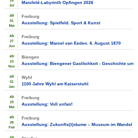
25
Maisfeld-Labyrinth Opfingen 2026
Jul
ab
Freiburg
01
Ausstellung: Spielfeld. Sport & Kunst
Mai
ab
Freiburg
27
Ausstellung: Marcel van Eeden. 6. August 1870
Jun
ab
Biengen
23
Ausstellung: Biengener Gastlichkeit - Geschichte um 
Nov
ab
Wyhl
01
1100 Jahre Wyhl am Kaiserstuhl
Jan
ab
Freiburg
20
Ausstellung: Voll unfair!
Mai
ab
Freiburg
28
Ausstellung: Zukunfts(t)räume – Museum im Wandel
Feb
ab