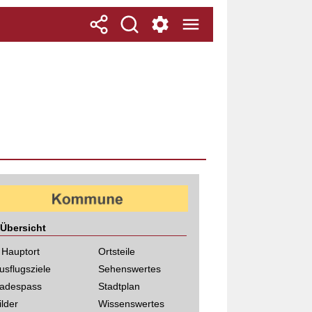
Übersicht
 Hauptort
Ortsteile
usflugsziele
Sehenswertes
adespass
Stadtplan
ilder
Wissenswertes