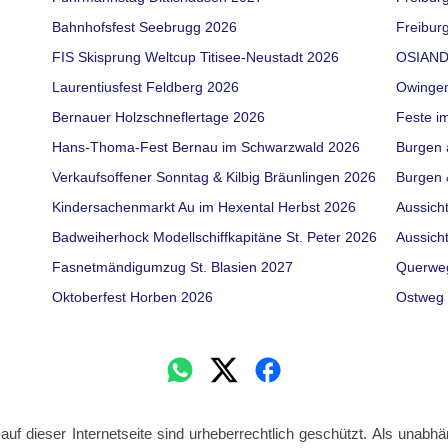
Bahnhofsfest Seebrugg 2026
Freiburg
FIS Skisprung Weltcup Titisee-Neustadt 2026
OSIAND
Laurentiusfest Feldberg 2026
Owinge
Bernauer Holzschneflertage 2026
Feste i
Hans-Thoma-Fest Bernau im Schwarzwald 2026
Burgen 
Verkaufsoffener Sonntag & Kilbig Bräunlingen 2026
Burgen 
Kindersachenmarkt Au im Hexental Herbst 2026
Aussich
Badweiherhock Modellschiffkapitäne St. Peter 2026
Aussich
Fasnetmändigumzug St. Blasien 2027
Querwe
Oktoberfest Horben 2026
Ostweg 
 auf dieser Internetseite sind urheberrechtlich geschützt. Als unabhä