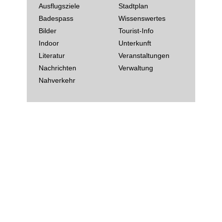
Ausflugsziele
Stadtplan
Badespass
Wissenswertes
Bilder
Tourist-Info
Indoor
Unterkunft
Literatur
Veranstaltungen
Nachrichten
Verwaltung
Nahverkehr