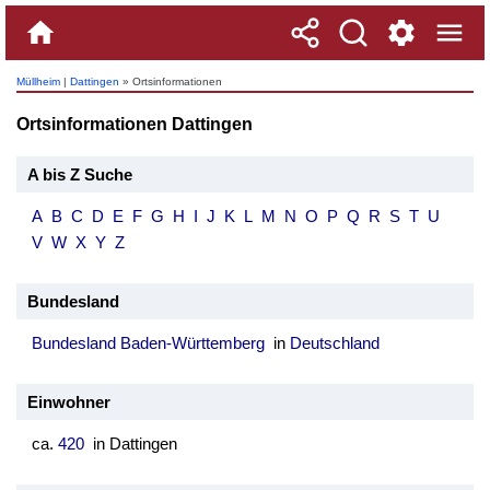
Müllheim
|
Dattingen
» Ortsinformationen
Ortsinformationen Dattingen
A bis Z Suche
A
B
C
D
E
F
G
H
I
J
K
L
M
N
O
P
Q
R
S
T
U
V
W
X
Y
Z
Bundesland
Bundesland Baden-Württemberg
in
Deutschland
Einwohner
ca.
420
in Dattingen