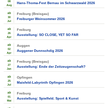
08
Hans-Thoma-Fest Bernau im Schwarzwald 2026
Aug
ab
Freiburg (Breisgau)
30
Freiburger Weinsommer 2026
Jul
ab
Freiburg
26
Ausstellung: SO CLOSE, YET SO FAR
Apr
ab
Auggen
02
Auggener Dunnschdig 2026
Apr
ab
Freiburg (Breisgau)
27
Ausstellung: Ende der Zeitzeugenschaft?
Jan
ab
Opfingen
25
Maisfeld-Labyrinth Opfingen 2026
Jul
ab
Freiburg
01
Ausstellung: Spielfeld. Sport & Kunst
Mai