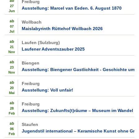
ab
Freiburg
27
Ausstellung: Marcel van Eeden. 6. August 1870
Jun
ab
Wollbach
07
Maislabyrinth Rüttehof Wollbach 2026
Jul
ab
Laufen (Sulzburg)
21
Laufener Adventszauber 2025
Nov
ab
Biengen
23
Ausstellung: Biengener Gastlichkeit - Geschichte um 
Nov
ab
Freiburg
20
Ausstellung: Voll unfair!
Mai
ab
Freiburg
28
Ausstellung: Zukunfts(t)räume – Museum im Wandel
Feb
ab
Staufen
06
Jugendstil international – Keramische Kunst ohne Gre
Feb