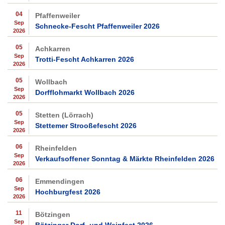
04
Pfaffenweiler
Sep
Schnecke-Fescht Pfaffenweiler 2026
2026
05
Achkarren
Sep
Trotti-Fescht Achkarren 2026
2026
05
Wollbach
Sep
Dorfflohmarkt Wollbach 2026
2026
05
Stetten (Lörrach)
Sep
Stettemer Strooßefescht 2026
2026
06
Rheinfelden
Sep
Verkaufsoffener Sonntag & Märkte Rheinfelden 2026
2026
06
Emmendingen
Sep
Hochburgfest 2026
2026
11
Bötzingen
Sep