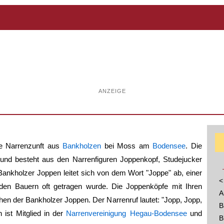
ANZEIGE
ne Narrenzunft aus
Bankholzen
bei Moss am
Bodensee
. Die
und besteht aus den Narrenfiguren Joppenkopf, Studejucker
nkholzer Joppen leitet sich von dem Wort "Joppe" ab, einer
<
den Bauern oft getragen wurde. Die Joppenköpfe mit Ihren
A
en der Bankholzer Joppen. Der Narrenruf lautet: "Jopp, Jopp,
B
n
ist Mitglied in der
Narrenvereinigung Hegau-Bodensee
und
B