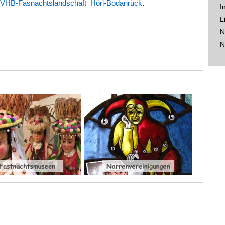
VHB-Fasnachtslandschaft Höri-Bodanrück
.
I
L
N
N