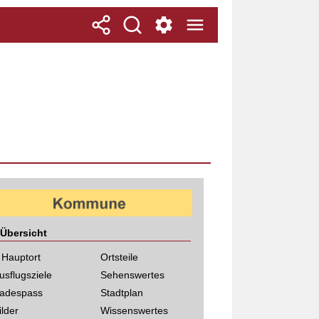
Übersicht
 Hauptort
Ortsteile
usflugsziele
Sehenswertes
adespass
Stadtplan
ilder
Wissenswertes