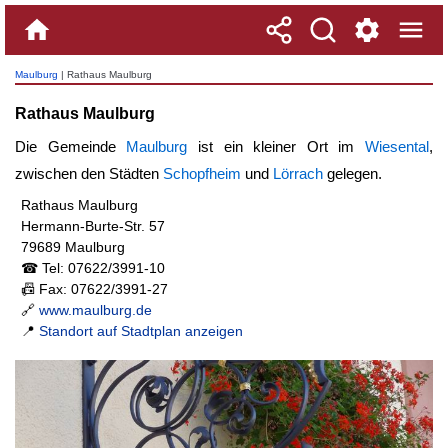
Maulburg
| Rathaus Maulburg
Rathaus Maulburg
Die Gemeinde
Maulburg
ist ein kleiner Ort im
Wiesental
,
zwischen den Städten
Schopfheim
und
Lörrach
gelegen.
Rathaus Maulburg
Hermann-Burte-Str. 57
79689 Maulburg
☎ Tel: 07622/3991-10
📠 Fax: 07622/3991-27
🔗
www.maulburg.de
📍
Standort auf Stadtplan anzeigen