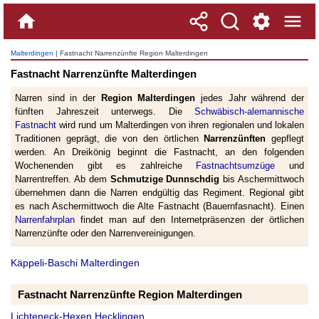
Malterdingen
| Fastnacht Narrenzünfte Region Malterdingen
Fastnacht Narrenzünfte Malterdingen
Narren sind in der
Region Malterdingen
jedes Jahr während der
fünften Jahreszeit unterwegs. Die
Schwäbisch-alemannische
Fastnacht
wird rund um Malterdingen von ihren regionalen und lokalen
Traditionen geprägt, die von den örtlichen
Narrenzünften
gepflegt
werden. An Dreikönig beginnt die Fastnacht, an den folgenden
Wochenenden gibt es zahlreiche
Fastnachtsumzüge
und
Narrentreffen. Ab dem
Schmutzige Dunnschdig
bis Aschermittwoch
übernehmen dann die Narren endgültig das Regiment. Regional gibt
es nach Aschermittwoch die Alte Fastnacht (Bauernfasnacht). Einen
Narrenfahrplan
findet man auf den Internetpräsenzen der örtlichen
Narrenzünfte oder den Narrenvereinigungen.
Käppeli-Baschi Malterdingen
Fastnacht Narrenzünfte Region Malterdingen
Lichteneck-Hexen Hecklingen