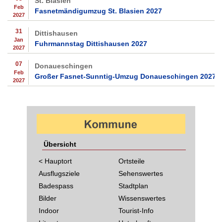
St. Blasien
Feb
Fasnetmändigumzug St. Blasien 2027
2027
31
Dittishausen
Jan
Fuhrmannstag Dittishausen 2027
2027
07
Donaueschingen
Feb
Großer Fasnet-Sunntig-Umzug Donaueschingen 2027
2027
Übersicht
< Hauptort
Ortsteile
Ausflugsziele
Sehenswertes
Badespass
Stadtplan
Bilder
Wissenswertes
Indoor
Tourist-Info