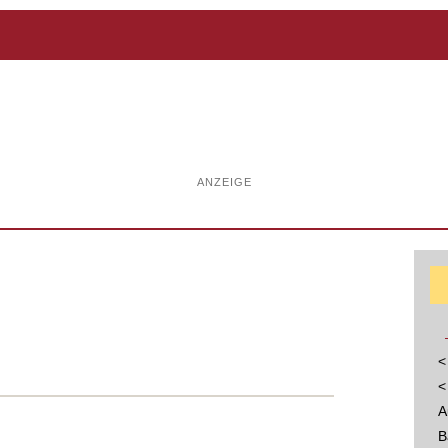
ANZEIGE
<
<
A
B