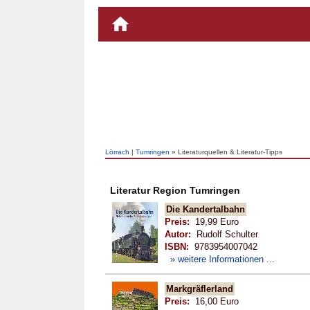
Lörrach
|
Tumringen
» Literaturquellen & Literatur-Tipps
Literatur Region Tumringen
Die Kandertalbahn
Preis:
19,99 Euro
Autor:
Rudolf Schulter
ISBN:
9783954007042
» weitere Informationen ...
Markgräflerland
Preis:
16,00 Euro