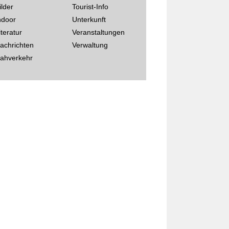
ilder
Tourist-Info
ndoor
Unterkunft
iteratur
Veranstaltungen
achrichten
Verwaltung
ahverkehr