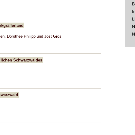
B
I
L
kgräflerland
N
N
n, Dorothee Philipp und Jost Gros
dlichen Schwarzwaldes
hwarzwald