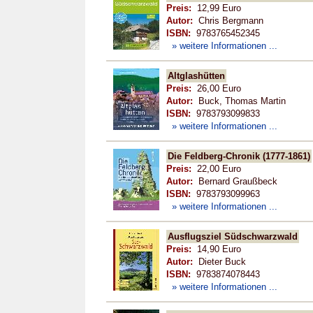
Preis:
12,99 Euro
Autor:
Chris Bergmann
ISBN:
9783765452345
» weitere Informationen ...
Altglashütten
Preis:
26,00 Euro
Autor:
Buck, Thomas Martin
ISBN:
9783793099833
» weitere Informationen ...
Die Feldberg-Chronik (1777-1861)
Preis:
22,00 Euro
Autor:
Bernard Graußbeck
ISBN:
9783793099963
» weitere Informationen ...
Ausflugsziel Südschwarzwald
Preis:
14,90 Euro
Autor:
Dieter Buck
ISBN:
9783874078443
» weitere Informationen ...