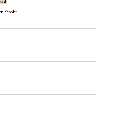
wald
an Kessler