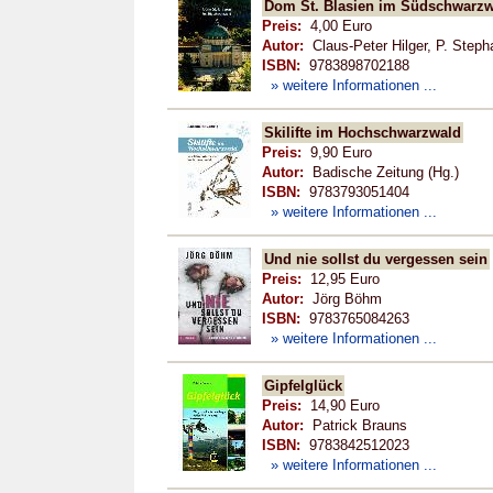
Dom St. Blasien im Südschwarz
Preis:
4,00 Euro
Autor:
Claus-Peter Hilger, P. Steph
ISBN:
9783898702188
» weitere Informationen ...
Skilifte im Hochschwarzwald
Preis:
9,90 Euro
Autor:
Badische Zeitung (Hg.)
ISBN:
9783793051404
» weitere Informationen ...
Und nie sollst du vergessen sein
Preis:
12,95 Euro
Autor:
Jörg Böhm
ISBN:
9783765084263
» weitere Informationen ...
Gipfelglück
Preis:
14,90 Euro
Autor:
Patrick Brauns
ISBN:
9783842512023
» weitere Informationen ...