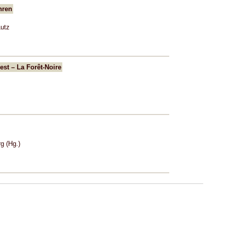
hren
utz
st – La Forêt-Noire
g (Hg.)