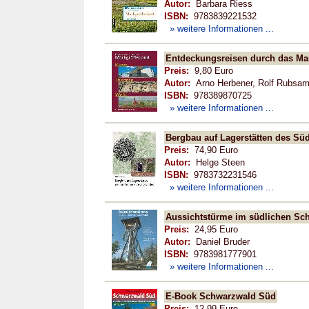
Autor:
Barbara Riess
ISBN:
9783839221532
» weitere Informationen ...
Entdeckungsreisen durch das Mar
Preis:
9,80 Euro
Autor:
Arno Herbener, Rolf Rubsame
ISBN:
978389870725
» weitere Informationen ...
Bergbau auf Lagerstätten des Sü
Preis:
74,90 Euro
Autor:
Helge Steen
ISBN:
9783732231546
» weitere Informationen ...
Aussichtstürme im südlichen Sc
Preis:
24,95 Euro
Autor:
Daniel Bruder
ISBN:
9783981777901
» weitere Informationen ...
E-Book Schwarzwald Süd
Preis:
12,99 Euro