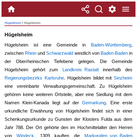
Hügelsheim
| Hügelsheim
Hügelsheim
Hügelsheim ist eine Gemeinde in
Baden-Württemberg
,
zwischen
Rhein
und
Schwarzwald
westlich von
Baden-Baden
in
der Oberrheinischen Tiefebene gelegen. Die Gemeinde
Hügelsheim
gehört zum
Landkreis Rastatt
innerhalb des
Regierungsbezirks Karlsruhe
.
Hügelsheim
bildet mit
Sinzheim
eine vereinbarte Verwaltungsgemeinschaft. Zu
Hügelsheim
gehören keine weiteren Ortsteile, aber eine Siedlung mit dem
Namen Klein-Kanada liegt auf der
Gemarkung
. Eine erste
urkundliche Erwähnung von
Hügelsheim
findet sich in einer
Schenkungsurkunde zu Gunsten der Klosters Fulda aus dem
Jahr 788. Der Ort gehörte den im Hochmittelalter den Herren
von
Windeck
, 1309 kauften die
Markgrafen von Baden