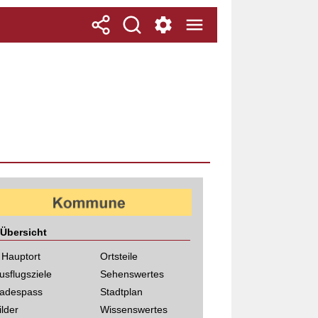
Übersicht
 Hauptort
Ortsteile
usflugsziele
Sehenswertes
adespass
Stadtplan
ilder
Wissenswertes