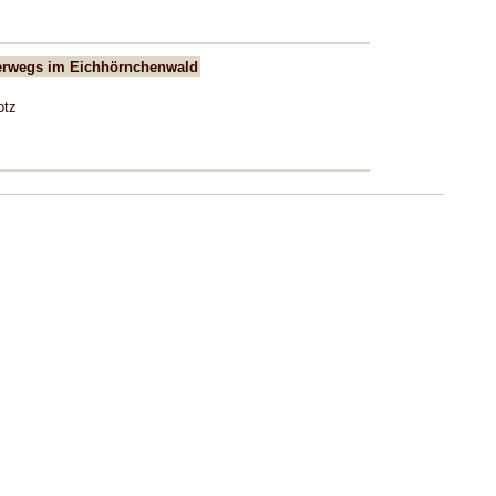
wegs im Eichhörnchenwald
otz