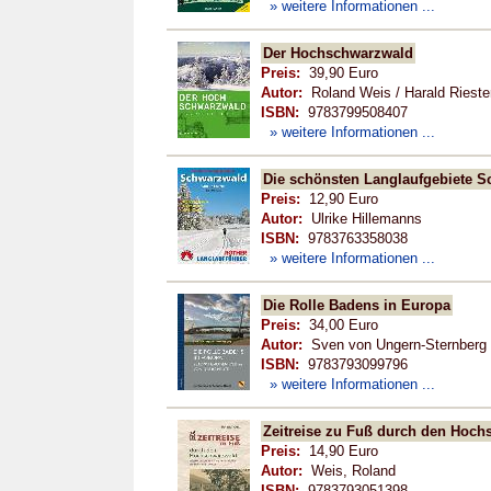
» weitere Informationen ...
Der Hochschwarzwald
Preis:
39,90 Euro
Autor:
Roland Weis / Harald Rieste
ISBN:
9783799508407
» weitere Informationen ...
Die schönsten Langlaufgebiete S
Preis:
12,90 Euro
Autor:
Ulrike Hillemanns
ISBN:
9783763358038
» weitere Informationen ...
Die Rolle Badens in Europa
Preis:
34,00 Euro
Autor:
Sven von Ungern-Sternberg 
ISBN:
9783793099796
» weitere Informationen ...
Zeitreise zu Fuß durch den Hoc
Preis:
14,90 Euro
Autor:
Weis, Roland
ISBN:
9783793051398