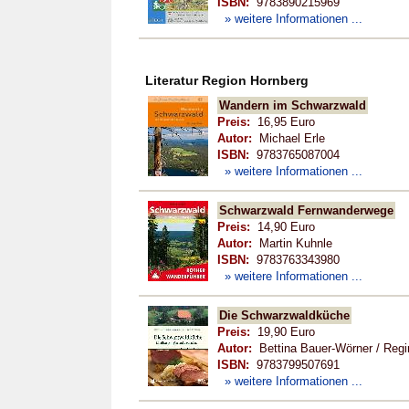
ISBN:
9783890215969
» weitere Informationen ...
Literatur Region Hornberg
Wandern im Schwarzwald
Preis:
16,95 Euro
Autor:
Michael Erle
ISBN:
9783765087004
» weitere Informationen ...
Schwarzwald Fernwanderwege
Preis:
14,90 Euro
Autor:
Martin Kuhnle
ISBN:
9783763343980
» weitere Informationen ...
Die Schwarzwaldküche
Preis:
19,90 Euro
Autor:
Bettina Bauer-Wörner / Regin
ISBN:
9783799507691
» weitere Informationen ...