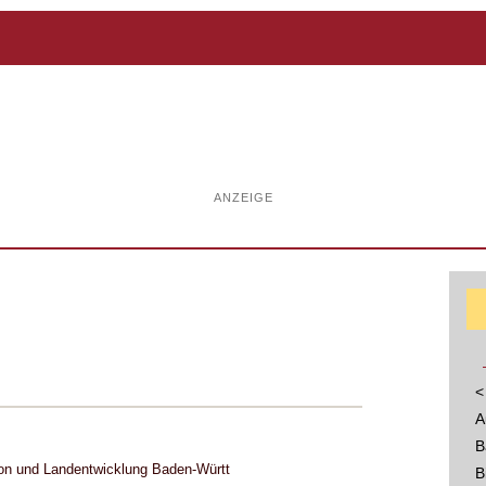
ANZEIGE
<
A
B
on und Landentwicklung Baden-Württ
B