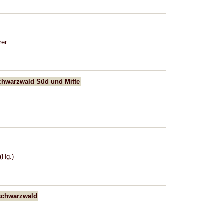
rer
chwarzwald Süd und Mitte
(Hg.)
hschwarzwald