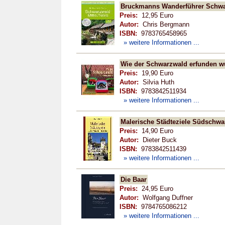
Bruckmanns Wanderführer Schwa
Preis:
12,95 Euro
Autor:
Chris Bergmann
ISBN:
9783765458965
» weitere Informationen ...
Wie der Schwarzwald erfunden w
Preis:
19,90 Euro
Autor:
Silvia Huth
ISBN:
9783842511934
» weitere Informationen ...
Malerische Städteziele Südschw
Preis:
14,90 Euro
Autor:
Dieter Buck
ISBN:
9783842511439
» weitere Informationen ...
Die Baar
Preis:
24,95 Euro
Autor:
Wolfgang Duffner
ISBN:
9784765086212
» weitere Informationen ...