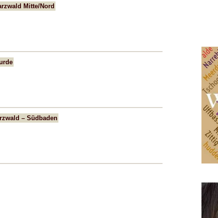
rzwald Mitte/Nord
urde
arzwald – Südbaden