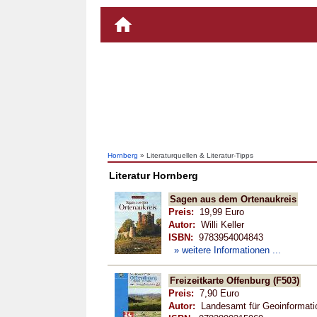
Hornberg
» Literaturquellen & Literatur-Tipps
Literatur Hornberg
Sagen aus dem Ortenaukreis
Preis:
19,99 Euro
Autor:
Willi Keller
ISBN:
9783954004843
» weitere Informationen ...
Freizeitkarte Offenburg (F503)
Preis:
7,90 Euro
Autor:
Landesamt für Geoinformati