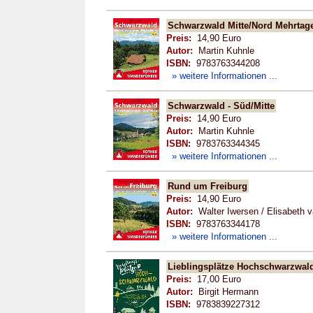
Schwarzwald Mitte/Nord Mehrtag
Preis:
14,90 Euro
Autor:
Martin Kuhnle
ISBN:
9783763344208
» weitere Informationen ...
Schwarzwald - Süd/Mitte
Preis:
14,90 Euro
Autor:
Martin Kuhnle
ISBN:
9783763344345
» weitere Informationen ...
Rund um Freiburg
Preis:
14,90 Euro
Autor:
Walter Iwersen / Elisabeth v
ISBN:
9783763344178
» weitere Informationen ...
Lieblingsplätze Hochschwarzwal
Preis:
17,00 Euro
Autor:
Birgit Hermann
ISBN:
9783839227312