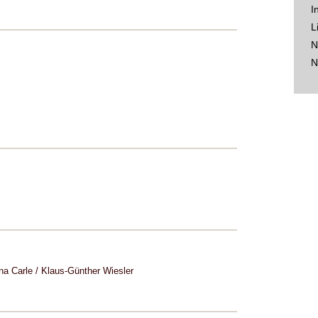
I
L
N
N
a Carle / Klaus-Günther Wiesler