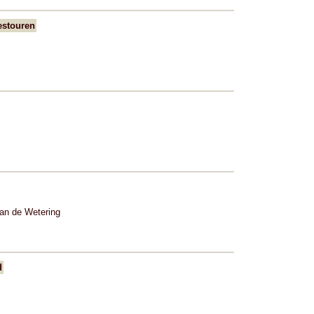
estouren
an de Wetering
d