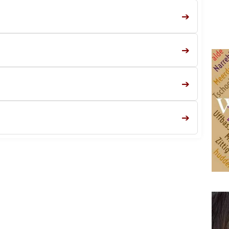
➔
➔
➔
➔