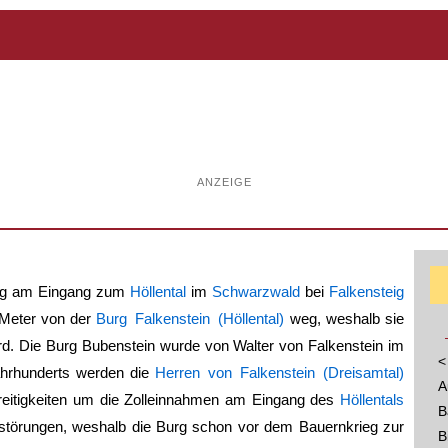
ANZEIGE
Burg am Eingang zum
Höllental
im
Schwarzwald
bei
Falkensteig
 Meter von der
Burg Falkenstein (Höllental)
weg, weshalb sie
d. Die Burg Bubenstein wurde von Walter von Falkenstein im
<
ahrhunderts werden die
Herren von Falkenstein (Dreisamtal)
A
treitigkeiten um die Zolleinnahmen am Eingang des
Höllentals
B
störungen, weshalb die Burg schon vor dem Bauernkrieg zur
B