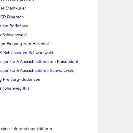
er Stadtkurier
ER Biberach
n am Bodensee
m Schwarzwald
am Eingang zum Höllental
& Schlösser im Schwarzwald
tspunkte & Aussichtstürme am Kaiserstuhl
tspunkte & Aussichtstürme Schwarzwald
g Freiburg–Bodensee
(Höhenweg III.)
ngige Informationsplattform