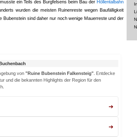
 musste ein Teils des Burgfelsens beim Bau der
Höllentalbahn
I
nderts wurden die meisten Ruinenreste wegen Baufälligkeit
L
e Bubenstein sind daher nur noch wenige Mauerreste und der
N
N
 Buchenbach
Umgebung von
"Ruine Bubenstein Falkensteig"
. Entdecke
ktur und die bekannten Highlights der Region für den
h.
➔
➔