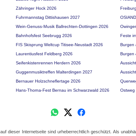
Zähringer Hock 2026
Freiburg
Fuhrmannstag Dittishausen 2027
OSIAND
Wein-Genuss-Musik Ballrechten-Dottingen 2026
Owinge
Bahnhofsfest Seebrugg 2026
Feste i
FIS Skisprung Weltcup Titisee-Neustadt 2026
Burgen 
Laurentiusfest Feldberg 2026
Burgen 
Seifenkistenrennen Herdern 2026
Aussich
Guggenmusiktreffen Malterdingen 2027
Aussich
Bernauer Holzschneflertage 2026
Querwe
Hans-Thoma-Fest Bernau im Schwarzwald 2026
Ostweg 
 auf dieser Internetseite sind urheberrechtlich geschützt. Als unabhä