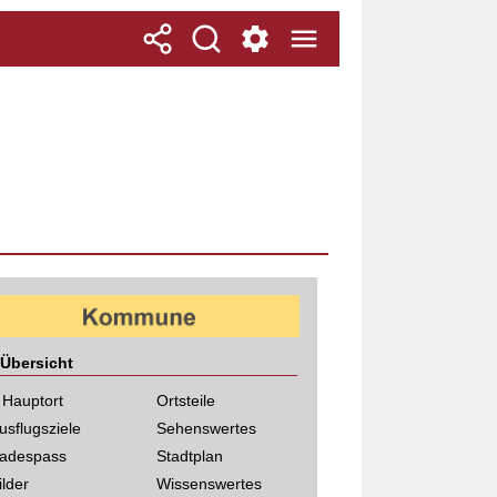
Übersicht
 Hauptort
Ortsteile
usflugsziele
Sehenswertes
adespass
Stadtplan
ilder
Wissenswertes