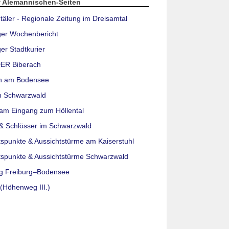
f Alemannischen-Seiten
täler - Regionale Zeitung im Dreisamtal
ger Wochenbericht
er Stadtkurier
ER Biberach
n am Bodensee
m Schwarzwald
am Eingang zum Höllental
& Schlösser im Schwarzwald
tspunkte & Aussichtstürme am Kaiserstuhl
tspunkte & Aussichtstürme Schwarzwald
g Freiburg–Bodensee
(Höhenweg III.)