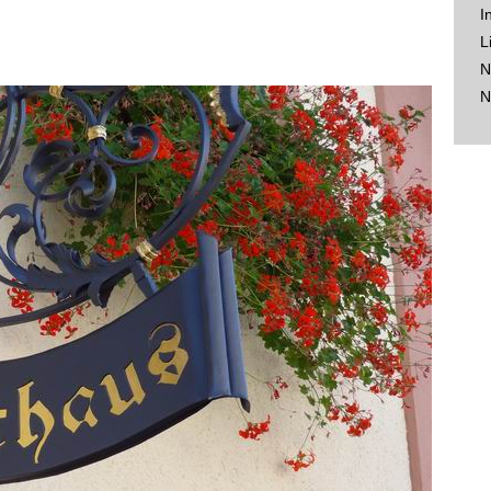
I
L
N
N