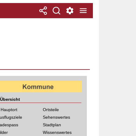
Übersicht
 Hauptort
Ortsteile
usflugsziele
Sehenswertes
adespass
Stadtplan
ilder
Wissenswertes