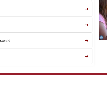
➔
➔
➔
rzwald
➔