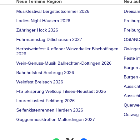
Neue Termine Region
Neu au
Musikfestival Bergstadtsommer 2026
Dreisam
Ladies Night Häusern 2026
Freibur
Zähringer Hock 2026
Freiburg
Fuhrmannstag Dittishausen 2027
OSIAND
Herbstweinfest & offener Winzerkeller Bischoffingen
Owinge
2026
Feste i
Wein-Genuss-Musik Ballrechten-Dottingen 2026
Burgen 
Bahnhofsfest Seebrugg 2026
Burgen 
Weinfest Breisach 2026
Aussich
FIS Skisprung Weltcup Titisee-Neustadt 2026
Aussich
Laurentiusfest Feldberg 2026
Querwe
Seifenkistenrennen Herdern 2026
Ostweg 
Guggenmusiktreffen Malterdingen 2027