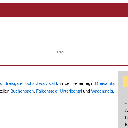
ANZEIGE
is Breisgau-Hochschwarzwald
, in der Ferienregin
Dreisamtal
teilen
Buchenbach
,
Falkensteig
,
Unteribental
und
Wagensteig
.
<
A
B
B