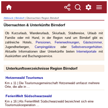
Albbruck
|
Birndorf
| Übernachten Region Birndorf
Übernachten & Unterkünfte Birndorf
Ob Kurzurlaub, Wanderurlaub, Skiurlaub, Städtereise, Urlaub mit
Familie oder mit Hund, in der Region rund um Birndorf gibt es
zahlreiche Hotels,
Pensionen
,
Ferienwohnungen
,
Gästezimmer
,
Jugendherbergen,
Campingplätze
oder
Selbstversorgerhütten
.
Aktuelle Informationen über Unterkünfte bieten
Internetportale
mit
Auskünften und Buchungsservice.
Unterkunftsverzeichnisse Region Birndorf
Hotzenwald Tourismus
Km ± 11 | Die Tourismusgemeinschaft Hotzenwald umfasst mehrere
Orte, die alle in ...
FerienWelt Südschwarzwald
Km ± 16 | Als FerienWelt Südschwarzwald bezeichnet sich eine
Tourismuskooperation ...