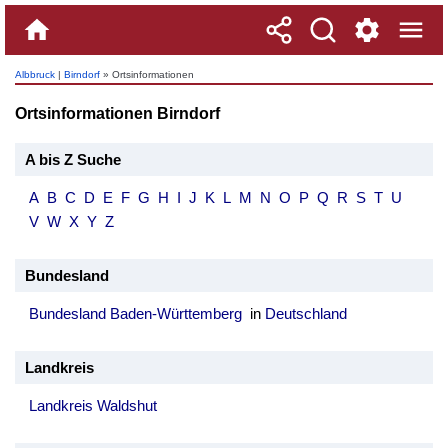
Albbruck
|
Birndorf
» Ortsinformationen
Ortsinformationen Birndorf
A bis Z Suche
A
B
C
D
E
F
G
H
I
J
K
L
M
N
O
P
Q
R
S
T
U
V
W
X
Y
Z
Bundesland
Bundesland Baden-Württemberg
in
Deutschland
Landkreis
Landkreis Waldshut