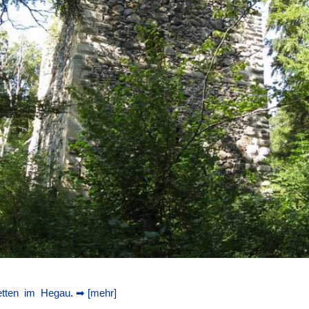
etten im Hegau
.
➡ [mehr]