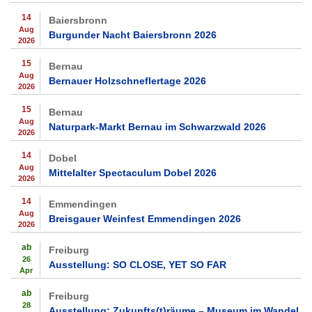
14
Baiersbronn
Aug
Burgunder Nacht Baiersbronn 2026
2026
15
Bernau
Aug
Bernauer Holzschneflertage 2026
2026
15
Bernau
Aug
Naturpark-Markt Bernau im Schwarzwald 2026
2026
14
Dobel
Aug
Mittelalter Spectaculum Dobel 2026
2026
14
Emmendingen
Aug
Breisgauer Weinfest Emmendingen 2026
2026
ab
Freiburg
26
Ausstellung: SO CLOSE, YET SO FAR
Apr
ab
Freiburg
28
Ausstellung: Zukunfts(t)räume – Museum im Wandel