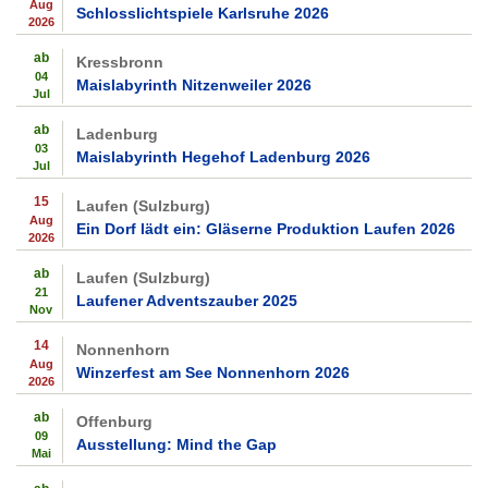
Aug
Schlosslichtspiele Karlsruhe 2026
2026
ab
Kressbronn
04
Maislabyrinth Nitzenweiler 2026
Jul
ab
Ladenburg
03
Maislabyrinth Hegehof Ladenburg 2026
Jul
15
Laufen (Sulzburg)
Aug
Ein Dorf lädt ein: Gläserne Produktion Laufen 2026
2026
ab
Laufen (Sulzburg)
21
Laufener Adventszauber 2025
Nov
14
Nonnenhorn
Aug
Winzerfest am See Nonnenhorn 2026
2026
ab
Offenburg
09
Ausstellung: Mind the Gap
Mai