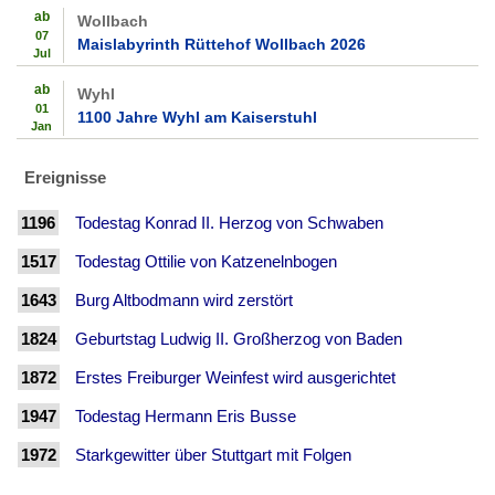
ab
Wollbach
07
Maislabyrinth Rüttehof Wollbach 2026
Jul
ab
Wyhl
01
1100 Jahre Wyhl am Kaiserstuhl
Jan
Ereignisse
1196
Todestag Konrad II. Herzog von Schwaben
1517
Todestag Ottilie von Katzenelnbogen
1643
Burg Altbodmann wird zerstört
1824
Geburtstag Ludwig II. Großherzog von Baden
1872
Erstes Freiburger Weinfest wird ausgerichtet
1947
Todestag Hermann Eris Busse
1972
Starkgewitter über Stuttgart mit Folgen