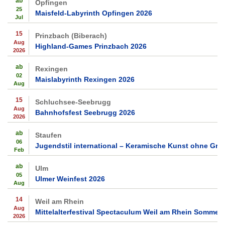
ab
Opfingen
25
Maisfeld-Labyrinth Opfingen 2026
Jul
15
Prinzbach (Biberach)
Aug
Highland-Games Prinzbach 2026
2026
ab
Rexingen
02
Maislabyrinth Rexingen 2026
Aug
15
Schluchsee-Seebrugg
Aug
Bahnhofsfest Seebrugg 2026
2026
ab
Staufen
06
Jugendstil international – Keramische Kunst ohne Gre
Feb
ab
Ulm
05
Ulmer Weinfest 2026
Aug
14
Weil am Rhein
Aug
Mittelalterfestival Spectaculum Weil am Rhein Sommer
2026