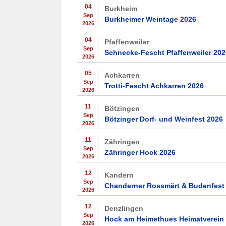
04
Burkheim
Sep
Burkheimer Weintage 2026
2026
04
Pfaffenweiler
Sep
Schnecke-Fescht Pfaffenweiler 202
2026
05
Achkarren
Sep
Trotti-Fescht Achkarren 2026
2026
11
Bötzingen
Sep
Bötzinger Dorf- und Weinfest 2026
2026
11
Zähringen
Sep
Zähringer Hock 2026
2026
12
Kandern
Sep
Chanderner Rossmärt & Budenfest
2026
12
Denzlingen
Sep
Hock am Heimethues Heimatverein
2026