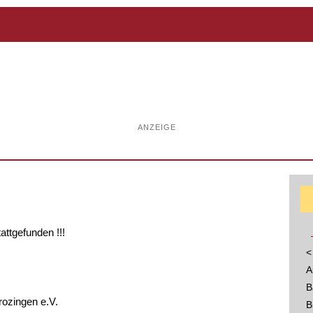
ANZEIGE
tattgefunden !!!
<
A
B
rozingen e.V.
B