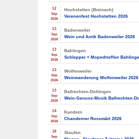
12
Hochstetten (Breisach)
Sep
Verenenfest Hochstetten 2026
2026
13
Badenweiler
Sep
Wein und Antik Badenweiler 2026
2026
13
Bahlingen
Sep
Schlepper + Mopedtreffen Bahling
2026
13
Wolfenweiler
Sep
Weinwanderung Wolfenweiler 2026
2026
13
Ballrechten-Dottingen
Sep
Wein-Genuss-Musik Ballrechten-Do
2026
14
Kandern
Sep
Chanderner Rossmärt 2026
2026
18
Staufen
Sep
Stages - Staufener Zeitreise 2026