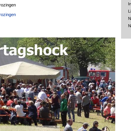
I
rozingen
L
rozingen
N
N