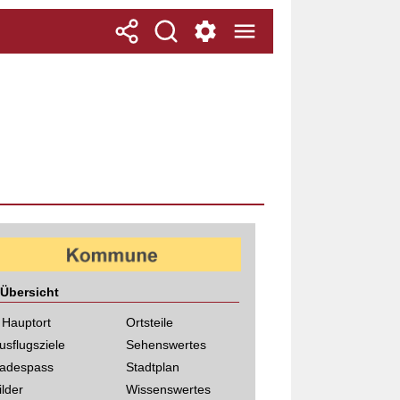
Übersicht
 Hauptort
Ortsteile
usflugsziele
Sehenswertes
adespass
Stadtplan
ilder
Wissenswertes