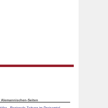
f Alemannischen-Seiten
täler - Regionale Zeitung im Dreisamtal