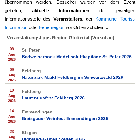
übernommen werden. Besucher wurden vor dem Event
gebeten,
aktuelle Informationen
der jeweiligen
Informationsstelle des
Veranstalters
, der
Kommune
,
Tourist-
Information
oder
Ferienregion
vor Ort einzuholen ...
Veranstaltungstipps Region Glottertal (Vorschau)
08
St. Peter
Aug
Badweiherhock Modellschiffkapitäne St. Peter 2026
2026
09
Feldberg
Aug
Naturpark-Markt Feldberg im Schwarzwald 2026
2026
10
Feldberg
Aug
Laurentiusfest Feldberg 2026
2026
14
Emmendingen
Aug
Breisgauer Weinfest Emmendingen 2026
2026
23
Stegen
Aug
Highland-Games Stegen 2026