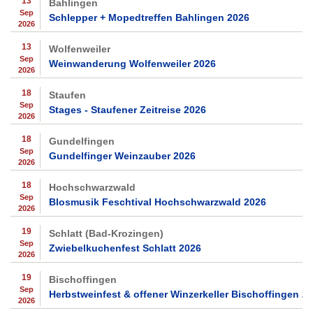
13
Bahlingen
Sep
Schlepper + Mopedtreffen Bahlingen 2026
2026
13
Wolfenweiler
Sep
Weinwanderung Wolfenweiler 2026
2026
18
Staufen
Sep
Stages - Staufener Zeitreise 2026
2026
18
Gundelfingen
Sep
Gundelfinger Weinzauber 2026
2026
18
Hochschwarzwald
Sep
Blosmusik Feschtival Hochschwarzwald 2026
2026
19
Schlatt (Bad-Krozingen)
Sep
Zwiebelkuchenfest Schlatt 2026
2026
19
Bischoffingen
Sep
Herbstweinfest & offener Winzerkeller Bischoffingen 2
2026