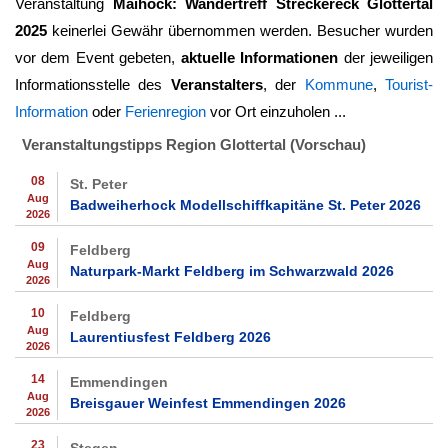
Veranstaltung
Maihock: Wandertreff Streckereck Glottertal
2025
keinerlei Gewähr übernommen werden. Besucher wurden
vor dem Event gebeten,
aktuelle Informationen
der jeweiligen
Informationsstelle des
Veranstalters
, der
Kommune
,
Tourist-
Information
oder
Ferienregion
vor Ort einzuholen ...
Veranstaltungstipps Region Glottertal (Vorschau)
08
St. Peter
Aug
Badweiherhock Modellschiffkapitäne St. Peter 2026
2026
09
Feldberg
Aug
Naturpark-Markt Feldberg im Schwarzwald 2026
2026
10
Feldberg
Aug
Laurentiusfest Feldberg 2026
2026
14
Emmendingen
Aug
Breisgauer Weinfest Emmendingen 2026
2026
23