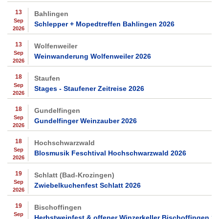
13
Bahlingen
Sep
Schlepper + Mopedtreffen Bahlingen 2026
2026
13
Wolfenweiler
Sep
Weinwanderung Wolfenweiler 2026
2026
18
Staufen
Sep
Stages - Staufener Zeitreise 2026
2026
18
Gundelfingen
Sep
Gundelfinger Weinzauber 2026
2026
18
Hochschwarzwald
Sep
Blosmusik Feschtival Hochschwarzwald 2026
2026
19
Schlatt (Bad-Krozingen)
Sep
Zwiebelkuchenfest Schlatt 2026
2026
19
Bischoffingen
Sep
Herbstweinfest & offener Winzerkeller Bischoffingen 2