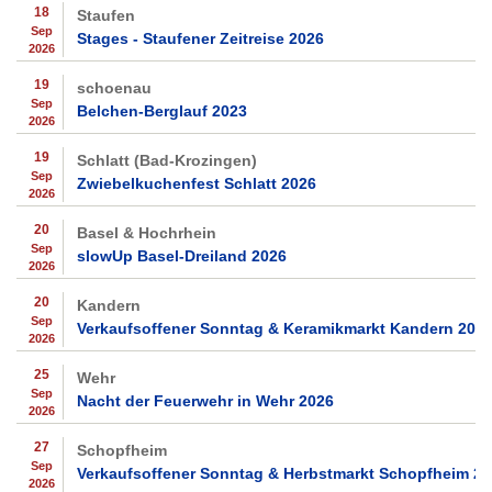
18
Staufen
Sep
Stages - Staufener Zeitreise 2026
2026
19
schoenau
Sep
Belchen-Berglauf 2023
2026
19
Schlatt (Bad-Krozingen)
Sep
Zwiebelkuchenfest Schlatt 2026
2026
20
Basel & Hochrhein
Sep
slowUp Basel-Dreiland 2026
2026
20
Kandern
Sep
Verkaufsoffener Sonntag & Keramikmarkt Kandern 202
2026
25
Wehr
Sep
Nacht der Feuerwehr in Wehr 2026
2026
27
Schopfheim
Sep
Verkaufsoffener Sonntag & Herbstmarkt Schopfheim 2
2026