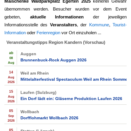
Maischenke Waldparkplatz Egerten 2025
keinerlei Gewähr
übernommen werden. Besucher wurden vor dem Event
gebeten,
aktuelle Informationen
der jeweiligen
Informationsstelle des
Veranstalters
, der
Kommune
,
Tourist-
Information
oder
Ferienregion
vor Ort einzuholen ...
Veranstaltungstipps Region Kandern (Vorschau)
ab
Auggen
08
Brunnenbuck-Rock Auggen 2026
Aug
14
Weil am Rhein
Aug
Mittelalterfestival Spectaculum Weil am Rhein Sommer
2026
15
Laufen (Sulzburg)
Aug
Ein Dorf lädt ein: Gläserne Produktion Laufen 2026
2026
05
Wollbach
Sep
Dorfflohmarkt Wollbach 2026
2026
05