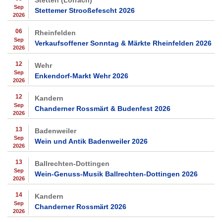
Stetten (Lörrach)
Sep
Stettemer Strooßefescht 2026
2026
06
Rheinfelden
Sep
Verkaufsoffener Sonntag & Märkte Rheinfelden 2026
2026
12
Wehr
Sep
Enkendorf-Markt Wehr 2026
2026
12
Kandern
Sep
Chanderner Rossmärt & Budenfest 2026
2026
13
Badenweiler
Sep
Wein und Antik Badenweiler 2026
2026
13
Ballrechten-Dottingen
Sep
Wein-Genuss-Musik Ballrechten-Dottingen 2026
2026
14
Kandern
Sep
Chanderner Rossmärt 2026
2026