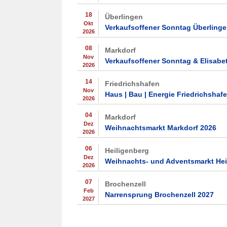
18
Überlingen
Okt
Verkaufsoffener Sonntag Überlinge
2026
08
Markdorf
Nov
Verkaufsoffener Sonntag & Elisabe
2026
14
Friedrichshafen
Nov
Haus | Bau | Energie Friedrichshaf
2026
04
Markdorf
Dez
Weihnachtsmarkt Markdorf 2026
2026
06
Heiligenberg
Dez
Weihnachts- und Adventsmarkt Hei
2026
07
Brochenzell
Feb
Narrensprung Brochenzell 2027
2027