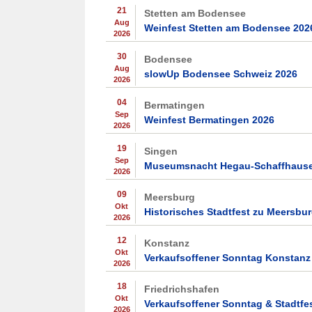
21
Stetten am Bodensee
Aug
Weinfest Stetten am Bodensee 202
2026
30
Bodensee
Aug
slowUp Bodensee Schweiz 2026
2026
04
Bermatingen
Sep
Weinfest Bermatingen 2026
2026
19
Singen
Sep
Museumsnacht Hegau-Schaffhause
2026
09
Meersburg
Okt
Historisches Stadtfest zu Meersbu
2026
12
Konstanz
Okt
Verkaufsoffener Sonntag Konstanz
2026
18
Friedrichshafen
Okt
Verkaufsoffener Sonntag & Stadtfe
2026