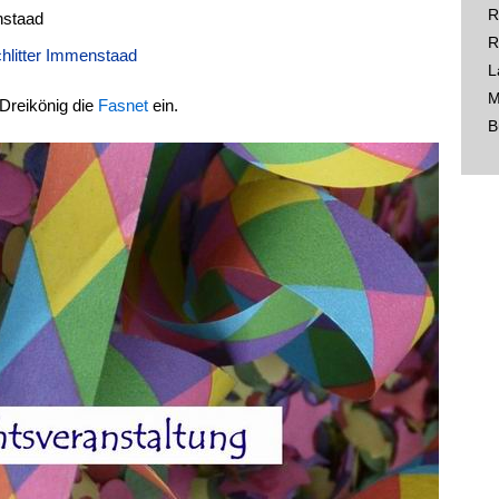
R
nstaad
R
hlitter Immenstaad
L
M
Dreikönig die
Fasnet
ein.
B