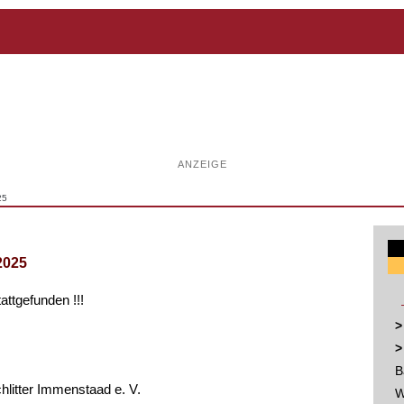
ANZEIGE
25
2025
tattgefunden !!!
>
>
B
litter Immenstaad e. V.
W