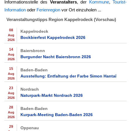
Informationsstelle des
Veranstalters
, der
Kommune
,
Tourist-
Information
oder
Ferienregion
vor Ort einzuholen ...
Veranstaltungstipps Region Kappelrodeck (Vorschau)
08
Kappelrodeck
Aug
Bockbierfest Kappelrodeck 2026
2026
14
Baiersbronn
Aug
Burgunder Nacht Baiersbronn 2026
2026
15
Baden-Baden
Aug
Ausstellung: Entfaltung der Farbe Simon Hantaï
2026
23
Nordrach
Aug
Naturpark-Markt Nordrach 2026
2026
28
Baden-Baden
Aug
Kurpark-Meeting Baden-Baden 2026
2026
29
Oppenau