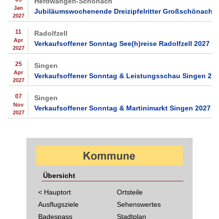
Herdwangen-Schönach
Jan
Jubiläumswochenende Dreizipfelritter Großschönach 
2027
11
Radolfzell
Apr
Verkaufsoffener Sonntag See(h)reise Radolfzell 2027
2027
25
Singen
Apr
Verkaufsoffener Sonntag & Leistungsschau Singen 20
2027
07
Singen
Nov
Verkaufsoffener Sonntag & Martinimarkt Singen 2027
2027
Übersicht
< Hauptort
Ortsteile
Ausflugsziele
Sehenswertes
Badespass
Stadtplan