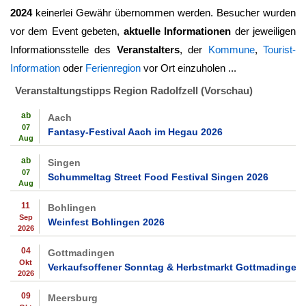
2024
keinerlei Gewähr übernommen werden. Besucher wurden
vor dem Event gebeten,
aktuelle Informationen
der jeweiligen
Informationsstelle des
Veranstalters
, der
Kommune
,
Tourist-
Information
oder
Ferienregion
vor Ort einzuholen ...
Veranstaltungstipps Region Radolfzell (Vorschau)
ab
Aach
07
Fantasy-Festival Aach im Hegau 2026
Aug
ab
Singen
07
Schummeltag Street Food Festival Singen 2026
Aug
11
Bohlingen
Sep
Weinfest Bohlingen 2026
2026
04
Gottmadingen
Okt
Verkaufsoffener Sonntag & Herbstmarkt Gottmadingen
2026
09
Meersburg