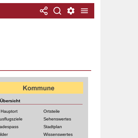
Übersicht
 Hauptort
Ortsteile
usflugsziele
Sehenswertes
adespass
Stadtplan
ilder
Wissenswertes