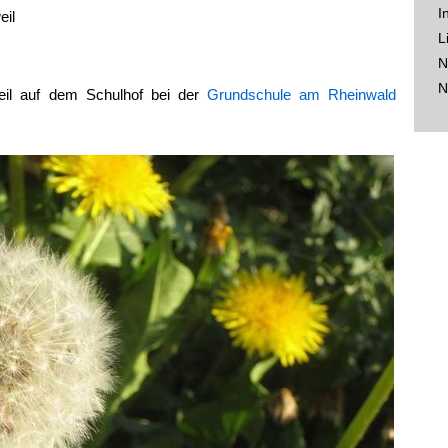
I
eil
L
N
N
il auf dem Schulhof bei der
Grundschule am Rheinwald