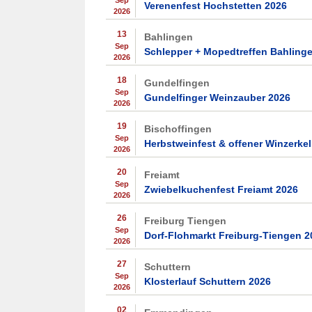
Sep
Verenenfest Hochstetten 2026
2026
13
Bahlingen
Sep
Schlepper + Mopedtreffen Bahling
2026
18
Gundelfingen
Sep
Gundelfinger Weinzauber 2026
2026
19
Bischoffingen
Sep
Herbstweinfest & offener Winzerkel
2026
20
Freiamt
Sep
Zwiebelkuchenfest Freiamt 2026
2026
26
Freiburg Tiengen
Sep
Dorf-Flohmarkt Freiburg-Tiengen 2
2026
27
Schuttern
Sep
Klosterlauf Schuttern 2026
2026
02