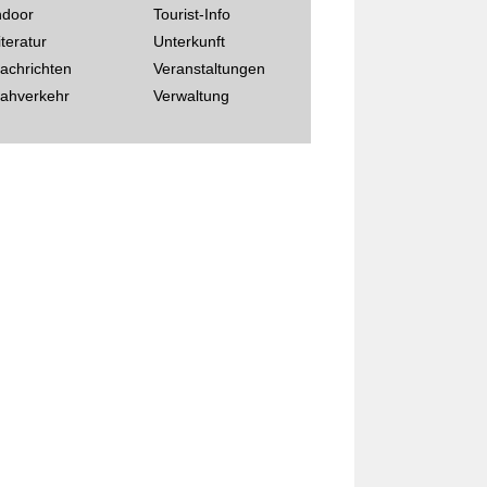
ndoor
Tourist-Info
iteratur
Unterkunft
achrichten
Veranstaltungen
ahverkehr
Verwaltung