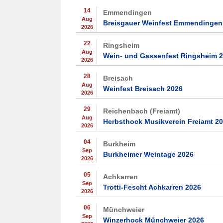
14
Emmendingen
Aug
Breisgauer Weinfest Emmendingen
2026
22
Ringsheim
Aug
Wein- und Gassenfest Ringsheim 
2026
28
Breisach
Aug
Weinfest Breisach 2026
2026
29
Reichenbach (Freiamt)
Aug
Herbsthock Musikverein Freiamt 2
2026
04
Burkheim
Sep
Burkheimer Weintage 2026
2026
05
Achkarren
Sep
Trotti-Fescht Achkarren 2026
2026
06
Münchweier
Sep
Winzerhock Münchweier 2026