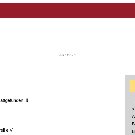
ANZEIGE
tattgefunden !!!
<
A
B
il e.V.
B