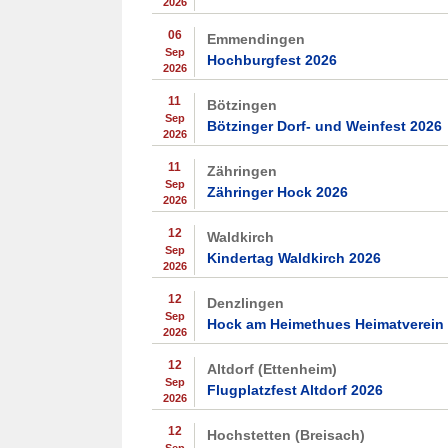
2026
06
Emmendingen
Sep
Hochburgfest 2026
2026
11
Bötzingen
Sep
Bötzinger Dorf- und Weinfest 2026
2026
11
Zähringen
Sep
Zähringer Hock 2026
2026
12
Waldkirch
Sep
Kindertag Waldkirch 2026
2026
12
Denzlingen
Sep
Hock am Heimethues Heimatverein
2026
12
Altdorf (Ettenheim)
Sep
Flugplatzfest Altdorf 2026
2026
12
Hochstetten (Breisach)