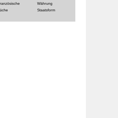
ranzösische
Währung
üche
Staatsform