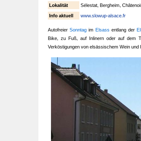
Lokalität
Sélestat, Bergheim, Châtenoi
Info aktuell
www.slowup-alsace.fr
Autofreier
Sonntag
im
Elsass
entlang der
E
Bike, zu Fuß, auf Inlinern oder auf dem Tr
Verköstigungen von elsässischem Wein und lo