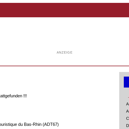
ANZEIGE
tattgefunden !!!
A
A
C
uristique du Bas-Rhin (ADT67)
D