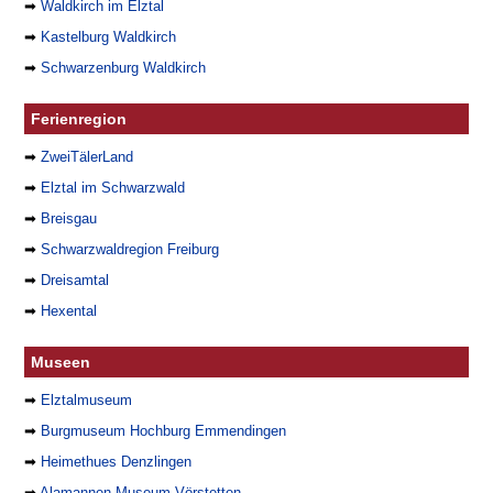
➡
Waldkirch im Elztal
➡
Kastelburg Waldkirch
➡
Schwarzenburg Waldkirch
Ferienregion
➡
ZweiTälerLand
➡
Elztal im Schwarzwald
➡
Breisgau
➡
Schwarzwaldregion Freiburg
➡
Dreisamtal
➡
Hexental
Museen
➡
Elztalmuseum
➡
Burgmuseum Hochburg Emmendingen
➡
Heimethues Denzlingen
➡
Alamannen-Museum Vörstetten