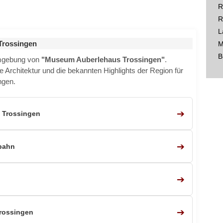
R
R
L
Trossingen
M
B
Umgebung von
"Museum Auberlehaus Trossingen"
.
e Architektur und die bekannten Highlights der Region für
ngen.
➔
 Trossingen
➔
bahn
➔
➔
rossingen