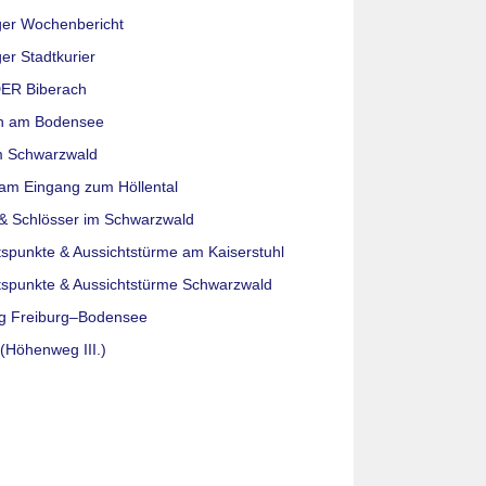
ger Wochenbericht
er Stadtkurier
ER Biberach
n am Bodensee
m Schwarzwald
am Eingang zum Höllental
& Schlösser im Schwarzwald
tspunkte & Aussichtstürme am Kaiserstuhl
tspunkte & Aussichtstürme Schwarzwald
g Freiburg–Bodensee
(Höhenweg III.)