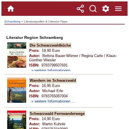
Schramberg
» Literaturquellen & Literatur-Tipps
Literatur Region Schramberg
Die Schwarzwaldküche
Preis:
19,90 Euro
Autor:
Bettina Bauer-Wörner / Regina Carle / Klaus-
Günther Wiesler
ISBN:
9783799507691
» weitere Informationen ...
Wandern im Schwarzwald
Preis:
16,95 Euro
Autor:
Michael Erle
ISBN:
9783765087004
» weitere Informationen ...
Schwarzwald Fernwanderwege
Preis:
14,90 Euro
Autor:
Martin Kuhnle