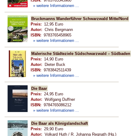
ISBN:
9783763343980
» weitere Informationen ...
Bruckmanns Wanderführer Schwarzwald Mitte/Nord
Preis:
12,95 Euro
Autor:
Chris Bergmann
ISBN:
9783765458965
» weitere Informationen ...
Malerische Städteziele Südschwarzwald – Südbaden
Preis:
14,90 Euro
Autor:
Dieter Buck
ISBN:
9783842511439
» weitere Informationen ...
Die Baar
Preis:
24,95 Euro
Autor:
Wolfgang Duffner
ISBN:
9784765086212
» weitere Informationen ...
Die Baar als Königslandschaft
Preis:
29,90 Euro
Autor:
Volkard Huth / R. Johanna Regnath (Hg.)