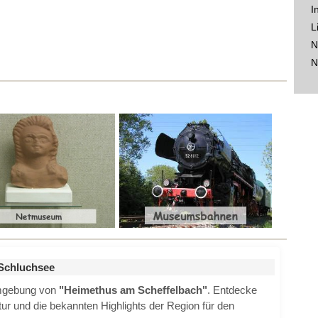
I
L
N
N
Schluchsee
Umgebung von
"Heimethus am Scheffelbach"
. Entdecke
ktur und die bekannten Highlights der Region für den