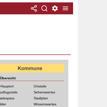
Übersicht
 Hauptort
Ortsteile
usflugsziele
Sehenswertes
adespass
Stadtplan
ilder
Wissenswertes