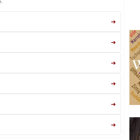
e.
➔
➔
➔
➔
➔
➔