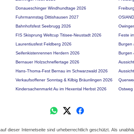
Donaueschinger Windhundtage 2026
Freiburg
Fuhrmannstag Dittishausen 2027
OSIAND
Bahnhofsfest Seebrugg 2026
Owinge
FIS Skisprung Weltcup Titisee-Neustadt 2026
Feste i
Laurentiusfest Feldberg 2026
Burgen 
Seifenkistenrennen Herdern 2026
Burgen 
Bernauer Holzschneflertage 2026
Aussich
Hans-Thoma-Fest Bernau im Schwarzwald 2026
Aussich
Verkaufsoffener Sonntag & Kilbig Bräunlingen 2026
Querwe
Kindersachenmarkt Au im Hexental Herbst 2026
Ostweg 
 auf dieser Internetseite sind urheberrechtlich geschützt. Als unabhä