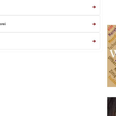
➔
➔
rei
➔