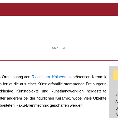
ANZEIGE
n Ortseingang von
Riegel am Kaiserstuhl
präsentiert Keramik
n fertigt die aus einer Künstlerfamilie stammende Freiburgerin
lusive Kunstobjekte und kunsthandwerklich hergestellte
<
er anderem bei der figürlichen Keramik, wobei viele Objekte
A
rbreiteten Raku-Brenntechnik geschaffen werden.
B
B