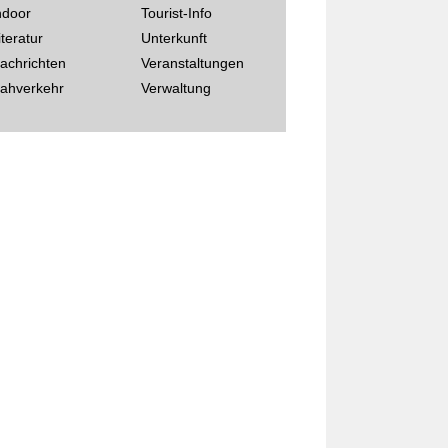
ndoor
Tourist-Info
iteratur
Unterkunft
achrichten
Veranstaltungen
ahverkehr
Verwaltung