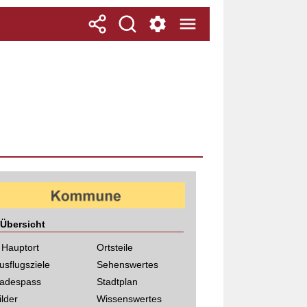
Übersicht
 Hauptort
Ortsteile
usflugsziele
Sehenswertes
adespass
Stadtplan
ilder
Wissenswertes