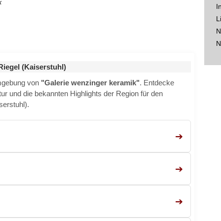
k
I
L
N
N
egel (Kaiserstuhl)
Umgebung von
"Galerie wenzinger keramik"
. Entdecke
ktur und die bekannten Highlights der Region für den
serstuhl).
➔
➔
➔