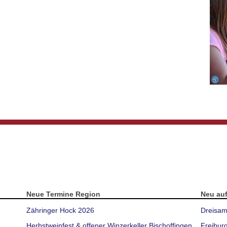
Neue Termine Region
Neu au
Zähringer Hock 2026
Dreisam
Herbstweinfest & offener Winzerkeller Bischoffingen
Freibur