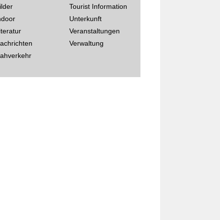
ilder
Tourist Information
ndoor
Unterkunft
iteratur
Veranstaltungen
achrichten
Verwaltung
ahverkehr