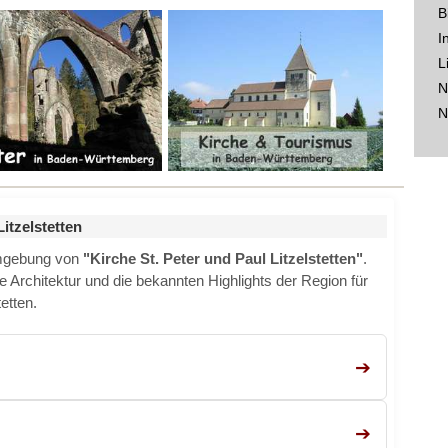
B
I
L
N
N
tzelstetten
Umgebung von
"Kirche St. Peter und Paul Litzelstetten"
.
e Architektur und die bekannten Highlights der Region für
etten.
➔
➔