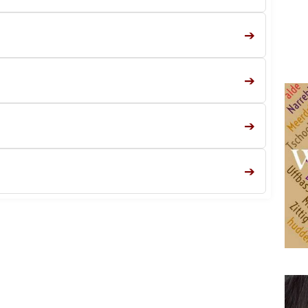
➔
➔
➔
➔