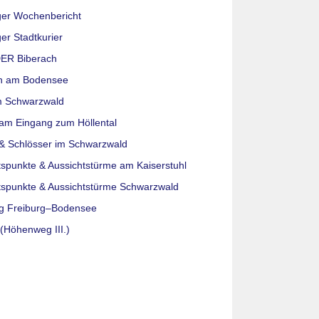
ger Wochenbericht
er Stadtkurier
ER Biberach
n am Bodensee
m Schwarzwald
am Eingang zum Höllental
& Schlösser im Schwarzwald
tspunkte & Aussichtstürme am Kaiserstuhl
tspunkte & Aussichtstürme Schwarzwald
g Freiburg–Bodensee
(Höhenweg III.)