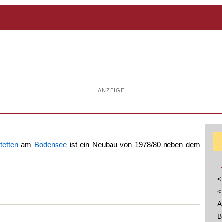
ANZEIGE
stetten
am
Bodensee
ist ein Neubau von 1978/80 neben dem
<
<
A
B