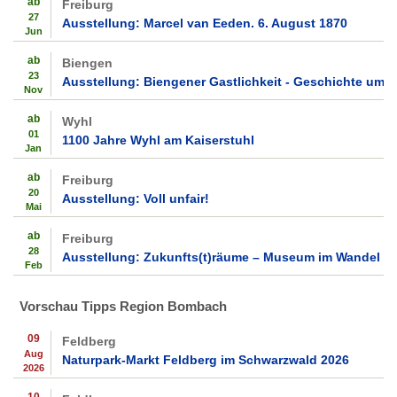
ab
Freiburg
27
Ausstellung: Marcel van Eeden. 6. August 1870
Jun
ab
Biengen
23
Ausstellung: Biengener Gastlichkeit - Geschichte um 
Nov
ab
Wyhl
01
1100 Jahre Wyhl am Kaiserstuhl
Jan
ab
Freiburg
20
Ausstellung: Voll unfair!
Mai
ab
Freiburg
28
Ausstellung: Zukunfts(t)räume – Museum im Wandel
Feb
Vorschau Tipps Region Bombach
09
Feldberg
Aug
Naturpark-Markt Feldberg im Schwarzwald 2026
2026
10