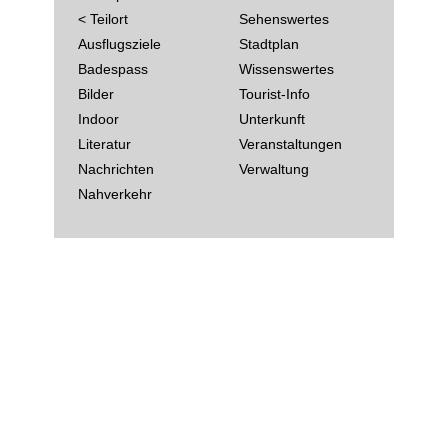
< Teilort
Sehenswertes
Ausflugsziele
Stadtplan
Badespass
Wissenswertes
Bilder
Tourist-Info
Indoor
Unterkunft
Literatur
Veranstaltungen
Nachrichten
Verwaltung
Nahverkehr