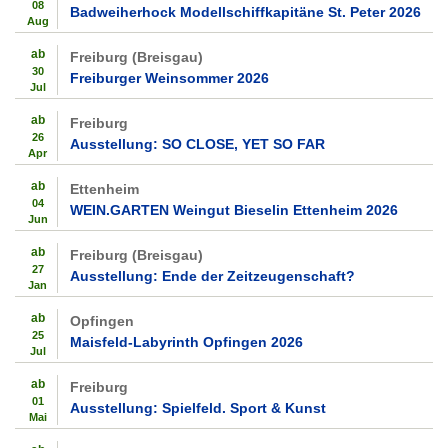
08
Badweiherhock Modellschiffkapitäne St. Peter 2026
Aug
ab
Freiburg (Breisgau)
30
Freiburger Weinsommer 2026
Jul
ab
Freiburg
26
Ausstellung: SO CLOSE, YET SO FAR
Apr
ab
Ettenheim
04
WEIN.GARTEN Weingut Bieselin Ettenheim 2026
Jun
ab
Freiburg (Breisgau)
27
Ausstellung: Ende der Zeitzeugenschaft?
Jan
ab
Opfingen
25
Maisfeld-Labyrinth Opfingen 2026
Jul
ab
Freiburg
01
Ausstellung: Spielfeld. Sport & Kunst
Mai