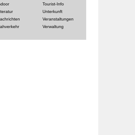
ndoor
Tourist-Info
iteratur
Unterkunft
achrichten
Veranstaltungen
ahverkehr
Verwaltung