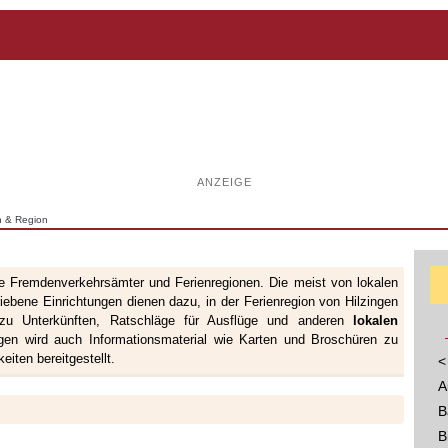
ANZEIGE
n & Region
e Fremdenverkehrsämter und Ferienregionen. Die meist von lokalen
ebene Einrichtungen dienen dazu, in der Ferienregion von Hilzingen
s zu Unterkünften, Ratschläge für Ausflüge und anderen
lokalen
ingen wird auch Informationsmaterial wie Karten und Broschüren zu
iten bereitgestellt.
<
A
B
B