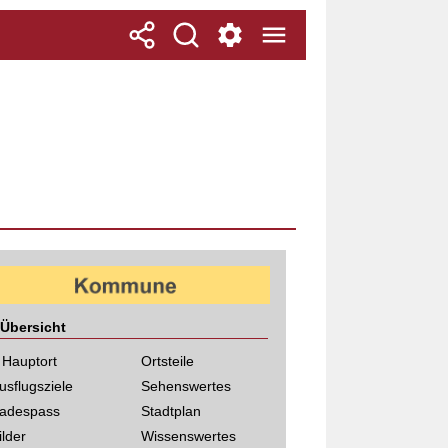
Übersicht
 Hauptort
Ortsteile
usflugsziele
Sehenswertes
adespass
Stadtplan
ilder
Wissenswertes