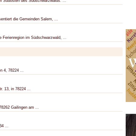
im Südosten des Südschwarzwalds. ...
entiert die Gemeinden Salem, ...
e Ferienregion im Südschwarzwald, ...
n 4, 78224 ...
. 13, in 78224 ...
 78262 Gailingen am ...
4 ...