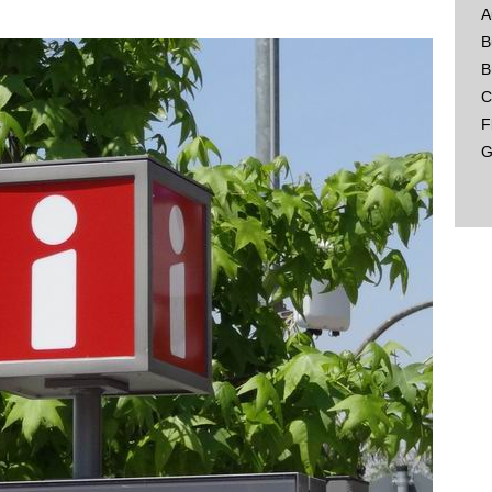
A
B
B
C
F
G