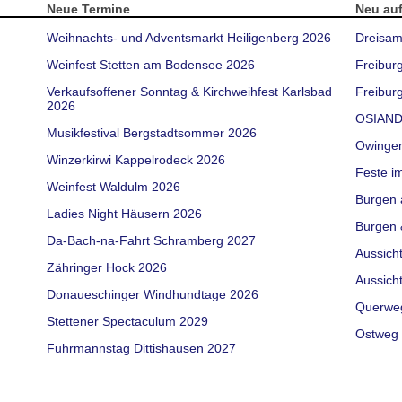
Neue Termine
Neu au
Weihnachts- und Adventsmarkt Heiligenberg 2026
Dreisam
Weinfest Stetten am Bodensee 2026
Freibur
Verkaufsoffener Sonntag & Kirchweihfest Karlsbad
Freiburg
2026
OSIAND
Musikfestival Bergstadtsommer 2026
Owinge
Winzerkirwi Kappelrodeck 2026
Feste i
Weinfest Waldulm 2026
Burgen 
Ladies Night Häusern 2026
Burgen 
Da-Bach-na-Fahrt Schramberg 2027
Aussich
Zähringer Hock 2026
Aussich
Donaueschinger Windhundtage 2026
Querwe
Stettener Spectaculum 2029
Ostweg 
Fuhrmannstag Dittishausen 2027