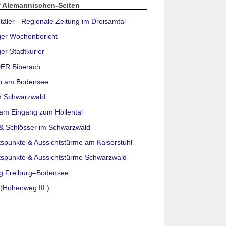
f Alemannischen-Seiten
täler - Regionale Zeitung im Dreisamtal
ger Wochenbericht
er Stadtkurier
ER Biberach
n am Bodensee
m Schwarzwald
am Eingang zum Höllental
& Schlösser im Schwarzwald
tspunkte & Aussichtstürme am Kaiserstuhl
tspunkte & Aussichtstürme Schwarzwald
g Freiburg–Bodensee
(Höhenweg III.)