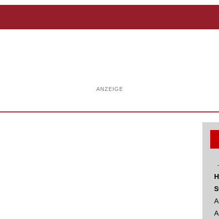
ANZEIGE
H
S
A
A