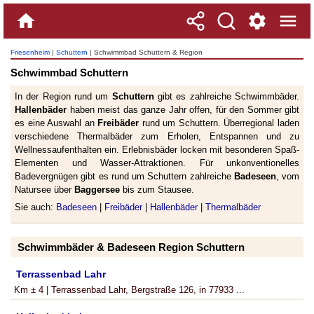
Friesenheim
|
Schuttern
| Schwimmbad Schuttern & Region
Schwimmbad Schuttern
In der Region rund um
Schuttern
gibt es zahlreiche Schwimmbäder.
Hallenbäder
haben meist das ganze Jahr offen, für den Sommer gibt
es eine Auswahl an
Freibäder
rund um Schuttern. Überregional laden
verschiedene Thermalbäder zum Erholen, Entspannen und zu
Wellnessaufenthalten ein. Erlebnisbäder locken mit besonderen Spaß-
Elementen und Wasser-Attraktionen. Für unkonventionelles
Badevergnügen gibt es rund um Schuttern zahlreiche
Badeseen
, vom
Natursee über
Baggersee
bis zum Stausee.
Sie auch:
Badeseen
|
Freibäder
|
Hallenbäder
|
Thermalbäder
Schwimmbäder & Badeseen Region Schuttern
Terrassenbad Lahr
Km ± 4 | Terrassenbad Lahr, Bergstraße 126, in 77933 ...