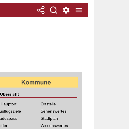
Übersicht
 Hauptort
Ortsteile
usflugsziele
Sehenswertes
adespass
Stadtplan
ilder
Wissenswertes