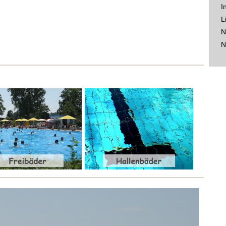
I
L
N
N