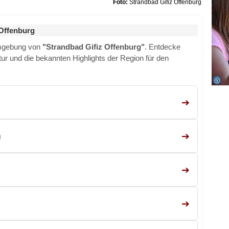
Foto:
Strandbad Gifiz Offenburg
Offenburg
Umgebung von
"Strandbad Gifiz Offenburg"
. Entdecke
ktur und die bekannten Highlights der Region für den
➔
➔
g
➔
➔