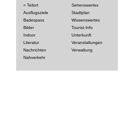
< Teilort
Sehenswertes
Ausflugsziele
Stadtplan
Badespass
Wissenswertes
Bilder
Tourist-Info
Indoor
Unterkunft
Literatur
Veranstaltungen
Nachrichten
Verwaltung
Nahverkehr