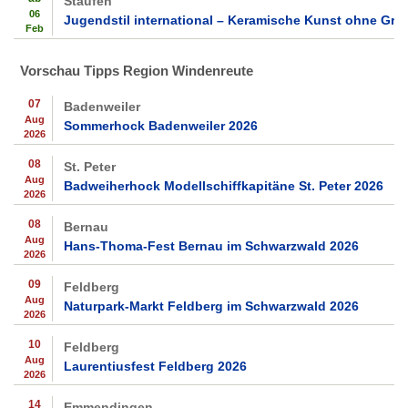
Staufen
06
Jugendstil international – Keramische Kunst ohne Gre
Feb
Vorschau Tipps Region Windenreute
07
Badenweiler
Aug
Sommerhock Badenweiler 2026
2026
08
St. Peter
Aug
Badweiherhock Modellschiffkapitäne St. Peter 2026
2026
08
Bernau
Aug
Hans-Thoma-Fest Bernau im Schwarzwald 2026
2026
09
Feldberg
Aug
Naturpark-Markt Feldberg im Schwarzwald 2026
2026
10
Feldberg
Aug
Laurentiusfest Feldberg 2026
2026
14
Emmendingen