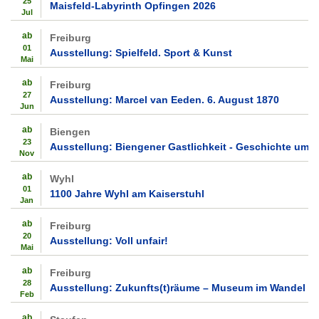
25
Maisfeld-Labyrinth Opfingen 2026
Jul
ab
Freiburg
01
Ausstellung: Spielfeld. Sport & Kunst
Mai
ab
Freiburg
27
Ausstellung: Marcel van Eeden. 6. August 1870
Jun
ab
Biengen
23
Ausstellung: Biengener Gastlichkeit - Geschichte um 
Nov
ab
Wyhl
01
1100 Jahre Wyhl am Kaiserstuhl
Jan
ab
Freiburg
20
Ausstellung: Voll unfair!
Mai
ab
Freiburg
28
Ausstellung: Zukunfts(t)räume – Museum im Wandel
Feb
ab