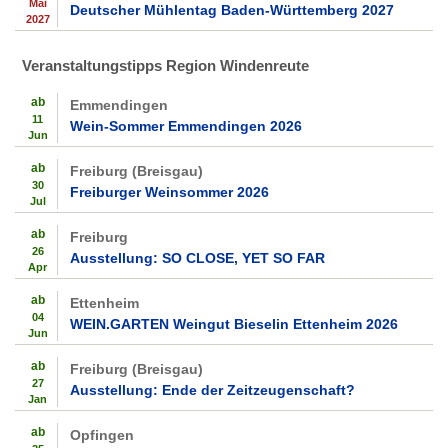
Mai
Deutscher Mühlentag Baden-Württemberg 2027
2027
Veranstaltungstipps Region Windenreute
ab
Emmendingen
11
Wein-Sommer Emmendingen 2026
Jun
ab
Freiburg (Breisgau)
30
Freiburger Weinsommer 2026
Jul
ab
Freiburg
26
Ausstellung: SO CLOSE, YET SO FAR
Apr
ab
Ettenheim
04
WEIN.GARTEN Weingut Bieselin Ettenheim 2026
Jun
ab
Freiburg (Breisgau)
27
Ausstellung: Ende der Zeitzeugenschaft?
Jan
ab
Opfingen