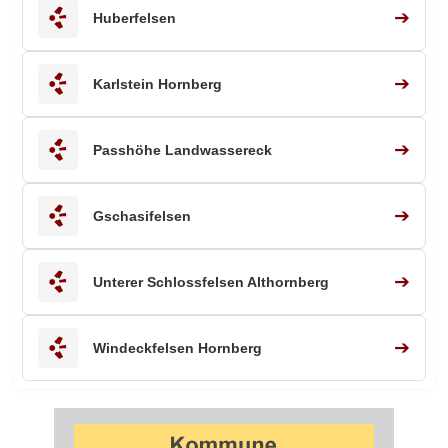
➔
Huberfelsen
➔
Karlstein Hornberg
➔
Passhöhe Landwassereck
➔
Gschasifelsen
➔
Unterer Schlossfelsen Althornberg
➔
Windeckfelsen Hornberg