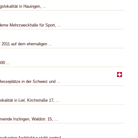
lokalität in Hauingen, ...
erne Mehrzweckhalle für Sport, ...
 2011 auf dem ehemaligen ...
00 ...
Messeplätze in der Schweiz und ...
alität in Liel, Kirchstraße 17, ...
meinde Inzlingen, Waldstr. 15, ...
rkanten Architektur steht zentral ...