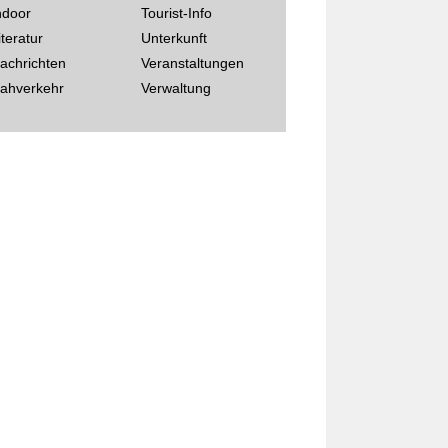
ndoor
Tourist-Info
iteratur
Unterkunft
achrichten
Veranstaltungen
ahverkehr
Verwaltung