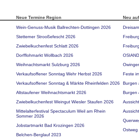
Neue Termine Region
Neu au
Wein-Genuss-Musik Ballrechten-Dottingen 2026
Dreisam
Stettemer Strooßefescht 2026
Freibur
Zwiebelkuchenfest Schlatt 2026
Freiburg
Dorfflohmarkt Wollbach 2026
OSIAND
Weihnachtsmarkt Sulzburg 2026
Owinge
Verkaufsoffener Sonntag Wehr Herbst 2026
Feste i
Verkaufsoffener Sonntag & Märkte Rheinfelden 2026
Burgen 
Altstaufener Weihnachtsmarkt 2026
Burgen 
Zwiebelkuchenfest Weingut Wiesler Staufen 2026
Aussich
Mittelalterfestival Spectaculum Weil am Rhein
Aussich
Sommer 2026
Querwe
Jobstartmarkt Bad Krozingen 2026
Ostweg 
Belchen-Berglauf 2023