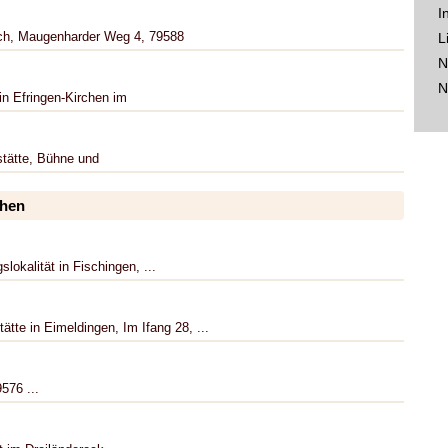
I
h, Maugenharder Weg 4, 79588
L
N
N
in Efringen-Kirchen im
stätte, Bühne und
chen
lokalität in Fischingen, ...
tte in Eimeldingen, Im Ifang 28, ...
9576 ...