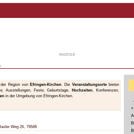
ANZEIGE
n
 der Region von
Efringen-Kirchen
. Die
Veranstaltungsorte
bieten
te, Ausstellungen, Feste, Geburtstage,
Hochzeiten
, Konferenzen,
gen
in der Umgebung von Efringen-Kirchen.
<
A
B
, Basler Weg 26, 79588
B