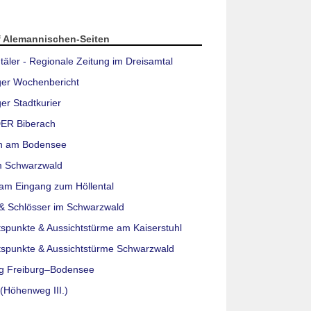
f Alemannischen-Seiten
täler - Regionale Zeitung im Dreisamtal
ger Wochenbericht
er Stadtkurier
ER Biberach
n am Bodensee
m Schwarzwald
am Eingang zum Höllental
& Schlösser im Schwarzwald
tspunkte & Aussichtstürme am Kaiserstuhl
tspunkte & Aussichtstürme Schwarzwald
g Freiburg–Bodensee
(Höhenweg III.)