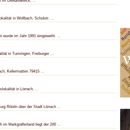
im Dreiländereck, ...
alität in Wollbach, Schulstr. ...
n wurde im Jahr 1991 eingeweiht. ...
tät in Tumringen, Frei­bur­ger ...
ch, Kellermatten 79415 ...
kalität in Lör­rach, ...
rg Röteln über der Stadt Lörrach ...
im Markgräflerland liegt der 200 ...