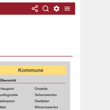
Übersicht
 Hauptort
Ortsteile
usflugsziele
Sehenswertes
adespass
Stadtplan
ilder
Wissenswertes