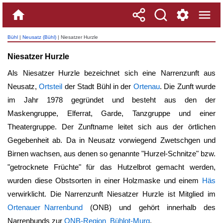
Bühl
|
Neusatz (Bühl)
| Niesatzer Hurzle
Niesatzer Hurzle
Als
Niesatzer Hurzle
bezeichnet sich eine Narrenzunft aus
Neusatz,
Ortsteil
der Stadt Bühl in der
Ortenau
. Die Zunft wurde
im Jahr 1978 gegründet und besteht aus den der
Maskengruppe, Elferrat, Garde, Tanzgruppe und einer
Theatergruppe. Der Zunftname leitet sich aus der örtlichen
Gegebenheit ab. Da in Neusatz vorwiegend Zwetschgen und
Birnen wachsen, aus denen so genannte "Hurzel-Schnitze" bzw.
"getrocknete Früchte" für das Hutzelbrot gemacht werden,
wurden diese Obstsorten in einer Holzmaske und einem
Häs
verwirklicht. Die Narrenzunft
Niesatzer Hurzle
ist Mitglied im
Ortenauer Narrenbund
(ONB) und gehört innerhalb des
Narrenbunds zur
ONB-Region Bühlot-Murg
.