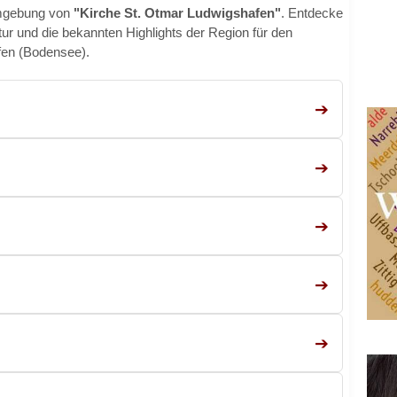
Umgebung von
"Kirche St. Otmar Ludwigshafen"
. Entdecke
ktur und die bekannten Highlights der Region für den
fen (Bodensee).
➔
➔
➔
➔
➔