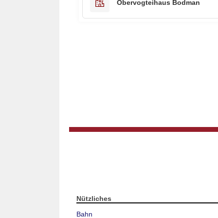
Obervogteihaus Bodman
Nützliches
Bahn