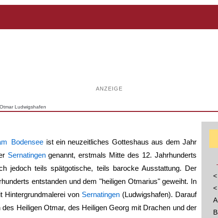
ANZEIGE
. Otmar Ludwigshafen
 am Bodensee
ist ein neuzeitliches Gotteshaus aus dem Jahr
her
Sernatingen
genannt, erstmals Mitte des 12. Jahrhunderts
ch jedoch teils spätgotische, teils barocke Ausstattung. Der
<
ahrhunderts entstanden und dem "heiligen Otmarius" geweiht. In
<
mit Hintergrundmalerei von
Sernatingen
(Ludwigshafen). Darauf
A
en des Heiligen Otmar, des Heiligen Georg mit Drachen und der
B