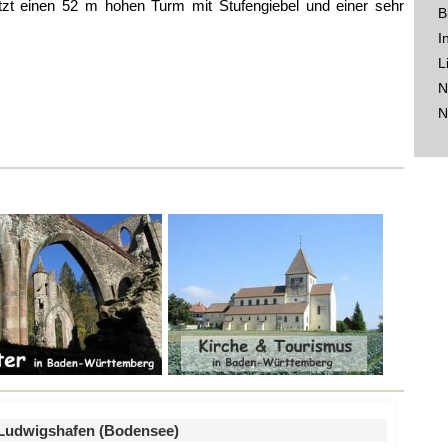
sitzt einen 52 m hohen Turm mit Stufengiebel und einer sehr
B
I
L
N
N
Ludwigshafen (Bodensee)