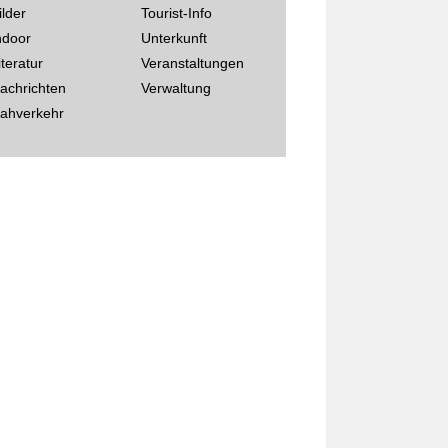
ilder
Tourist-Info
ndoor
Unterkunft
iteratur
Veranstaltungen
achrichten
Verwaltung
ahverkehr