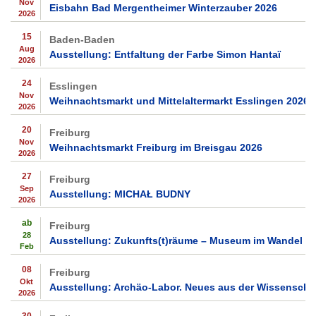
Nov
Eisbahn Bad Mergentheimer Winterzauber 2026
2026
15
Baden-Baden
Aug
Ausstellung: Entfaltung der Farbe Simon Hantaï
2026
24
Esslingen
Nov
Weihnachtsmarkt und Mittelaltermarkt Esslingen 2026
2026
20
Freiburg
Nov
Weihnachtsmarkt Freiburg im Breisgau 2026
2026
27
Freiburg
Sep
Ausstellung: MICHAŁ BUDNY
2026
ab
Freiburg
28
Ausstellung: Zukunfts(t)räume – Museum im Wandel
Feb
08
Freiburg
Okt
Ausstellung: Archäo-Labor. Neues aus der Wissenscha
2026