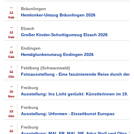
--
Bräunlingen
12
Hemlonker-Umzug Bräunlingen 2026
Feb
--
Elzach
12
Großer Kinder-Schuttigumzug Elzach 2026
Feb
--
Endingen
12
Hemdglunkerumzug Endingen 2026
Feb
--
Feldberg (Schwarzwald)
02
Fotoausstellung - Eine faszinierende Reise durch den
Okt
--
Freiburg
15
Ausstellung: Ins Licht gerückt: Künstlerinnen im 19. J
Nov
--
Freiburg
23
Ausstellung: Urformen - Eiszeitkunst Europas
Okt
--
Freiburg
22
Ausstellung: MAL ER, MAL SIE. Artur Stoll und Olga J