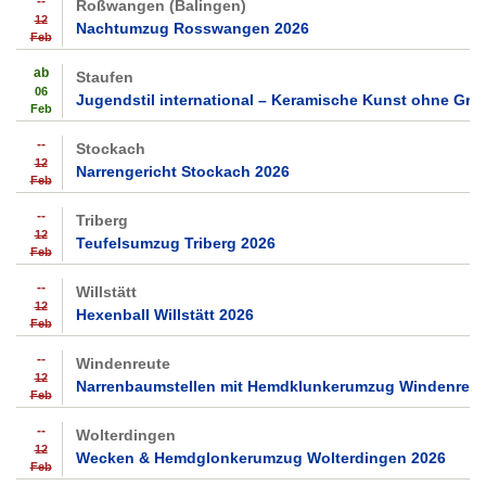
--
Roßwangen (Balingen)
12
Nachtumzug Rosswangen 2026
Feb
ab
Staufen
06
Jugendstil international – Keramische Kunst ohne Gre
Feb
--
Stockach
12
Narrengericht Stockach 2026
Feb
--
Triberg
12
Teufelsumzug Triberg 2026
Feb
--
Willstätt
12
Hexenball Willstätt 2026
Feb
--
Windenreute
12
Narrenbaumstellen mit Hemdklunkerumzug Windenreut
Feb
--
Wolterdingen
12
Wecken & Hemdglonkerumzug Wolterdingen 2026
Feb