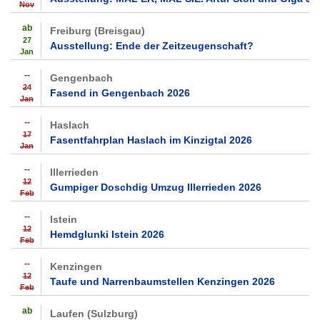
Nov
ab
Freiburg (Breisgau)
27
Ausstellung: Ende der Zeitzeugenschaft?
Jan
--
Gengenbach
24
Fasend in Gengenbach 2026
Jan
--
Haslach
17
Fasentfahrplan Haslach im Kinzigtal 2026
Jan
--
Illerrieden
12
Gumpiger Doschdig Umzug Illerrieden 2026
Feb
--
Istein
12
Hemdglunki Istein 2026
Feb
--
Kenzingen
12
Taufe und Narrenbaumstellen Kenzingen 2026
Feb
ab
Laufen (Sulzburg)