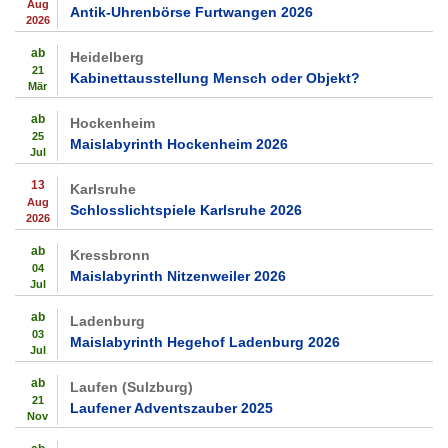
Aug
Antik-Uhrenbörse Furtwangen 2026
2026
ab
Heidelberg
21
Kabinettausstellung Mensch oder Objekt?
Mär
ab
Hockenheim
25
Maislabyrinth Hockenheim 2026
Jul
13
Karlsruhe
Aug
Schlosslichtspiele Karlsruhe 2026
2026
ab
Kressbronn
04
Maislabyrinth Nitzenweiler 2026
Jul
ab
Ladenburg
03
Maislabyrinth Hegehof Ladenburg 2026
Jul
ab
Laufen (Sulzburg)
21
Laufener Adventszauber 2025
Nov