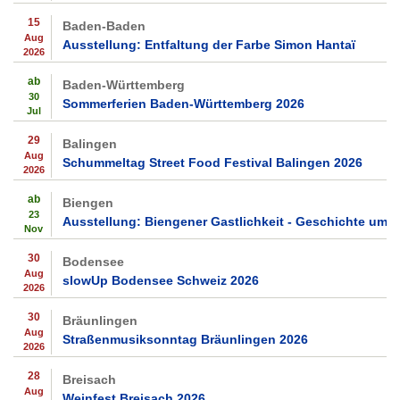
15
Baden-Baden
Aug
Ausstellung: Entfaltung der Farbe Simon Hantaï
2026
ab
Baden-Württemberg
30
Sommerferien Baden-Württemberg 2026
Jul
29
Balingen
Aug
Schummeltag Street Food Festival Balingen 2026
2026
ab
Biengen
23
Ausstellung: Biengener Gastlichkeit - Geschichte um 
Nov
30
Bodensee
Aug
slowUp Bodensee Schweiz 2026
2026
30
Bräunlingen
Aug
Straßenmusiksonntag Bräunlingen 2026
2026
28
Breisach
Aug
Weinfest Breisach 2026