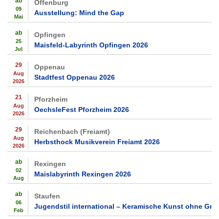
ab
Offenburg
09
Ausstellung: Mind the Gap
Mai
ab
Opfingen
25
Maisfeld-Labyrinth Opfingen 2026
Jul
29
Oppenau
Aug
Stadtfest Oppenau 2026
2026
21
Pforzheim
Aug
OechsleFest Pforzheim 2026
2026
29
Reichenbach (Freiamt)
Aug
Herbsthock Musikverein Freiamt 2026
2026
ab
Rexingen
02
Maislabyrinth Rexingen 2026
Aug
ab
Staufen
06
Jugendstil international – Keramische Kunst ohne Gre
Feb