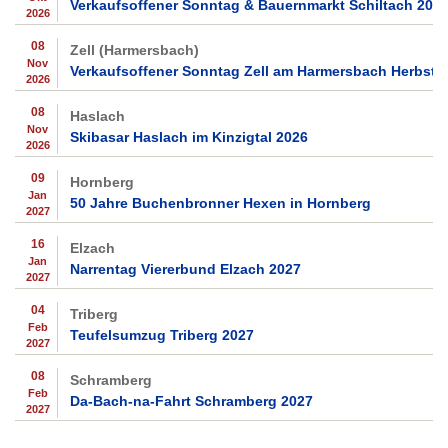
Verkaufsoffener Sonntag & Bauernmarkt Schiltach 202
2026
08
Zell (Harmersbach)
Nov
Verkaufsoffener Sonntag Zell am Harmersbach Herbst 
2026
08
Haslach
Nov
Skibasar Haslach im Kinzigtal 2026
2026
09
Hornberg
Jan
50 Jahre Buchenbronner Hexen in Hornberg
2027
16
Elzach
Jan
Narrentag Viererbund Elzach 2027
2027
04
Triberg
Feb
Teufelsumzug Triberg 2027
2027
08
Schramberg
Feb
Da-Bach-na-Fahrt Schramberg 2027
2027